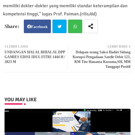
memiliki dokter-dokter yang memiliki standar keterampilan dan
kompetensi tinggi," lugas Prof. Paiman.(rilis/dd)
Facebook
Twit
Wh
LEBIH LAMA
LEBIH BARU
UNDANGAN HALAL BIHALAL DPP
Delapan orang Saksi Hadiri Sidang
ter
atsa
GAMIES EDISI IDUL FITRI 1444 H /
Korupsi Pengadaan Satelit Orbit 123,
2023 M
RM Tito Hananta Kusuma,SH, MM
Tanggapi Positif
pp
YOU MAY LIKE