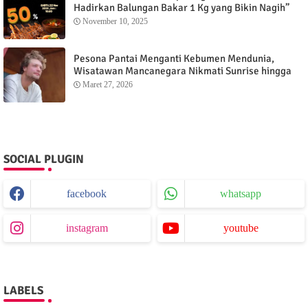
Hadirkan Balungan Bakar 1 Kg yang Bikin Nagih”
November 10, 2025
Pesona Pantai Menganti Kebumen Mendunia,
Wisatawan Mancanegara Nikmati Sunrise hingga
Sunset dari Menganti Cottage
Maret 27, 2026
SOCIAL PLUGIN
facebook
whatsapp
instagram
youtube
LABELS