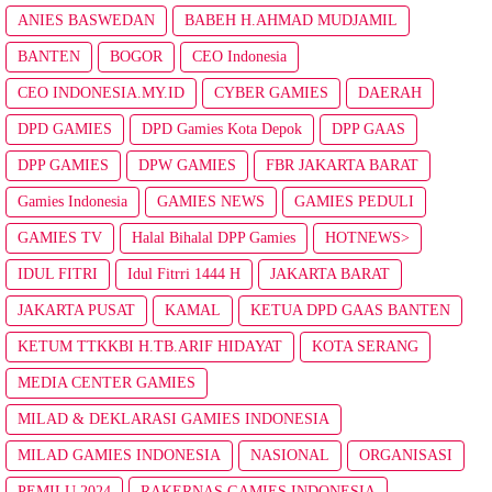
ANIES BASWEDAN
BABEH H.AHMAD MUDJAMIL
BANTEN
BOGOR
CEO Indonesia
CEO INDONESIA.MY.ID
CYBER GAMIES
DAERAH
DPD GAMIES
DPD Gamies Kota Depok
DPP GAAS
DPP GAMIES
DPW GAMIES
FBR JAKARTA BARAT
Gamies Indonesia
GAMIES NEWS
GAMIES PEDULI
GAMIES TV
Halal Bihalal DPP Gamies
HOTNEWS>
IDUL FITRI
Idul Fitrri 1444 H
JAKARTA BARAT
JAKARTA PUSAT
KAMAL
KETUA DPD GAAS BANTEN
KETUM TTKKBI H.TB.ARIF HIDAYAT
KOTA SERANG
MEDIA CENTER GAMIES
MILAD & DEKLARASI GAMIES INDONESIA
MILAD GAMIES INDONESIA
NASIONAL
ORGANISASI
PEMILU 2024
RAKERNAS GAMIES INDONESIA