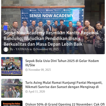
Sense Now Academy Resmikan Kantor Regional
Bandung, Wujudkan Pendidikan Bisnis
Berkualitas dan Masa Depan Lebih Baik
YATIMAN
November 09, 2025
Sepak Bola Usia Dini Tahun 2025 di Gelar Kodam
III/Slw
November 09, 2025
Turis Asing Mulai Ramai Kunjungi Pantai Menganti,
Nikmati Sunrise dan Sunset dengan Menginap di
Menganti Cottage
April 11, 2026
Diskon 50% di Grand Opening 22 November: Cak Ofi