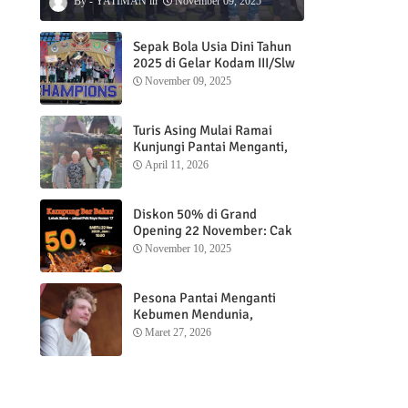
YATIMAN
November 09, 2025
Sepak Bola Usia Dini Tahun
2025 di Gelar Kodam III/Slw
November 09, 2025
Turis Asing Mulai Ramai
Kunjungi Pantai Menganti,
Nikmati Sunrise dan Sunset
April 11, 2026
dengan Menginap di
Menganti Cottage
Diskon 50% di Grand
Opening 22 November: Cak
Ofi Hadirkan Balungan Bakar
November 10, 2025
1 Kg yang Bikin Nagih”
Pesona Pantai Menganti
Kebumen Mendunia,
Wisatawan Mancanegara
Maret 27, 2026
Nikmati Sunrise hingga
Sunset dari Menganti
Cottage