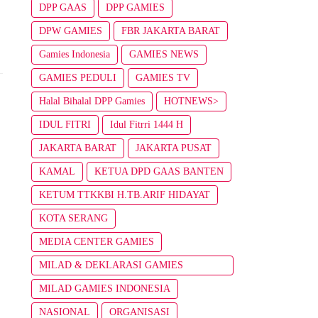
DPP GAAS
DPP GAMIES
DPW GAMIES
FBR JAKARTA BARAT
Gamies Indonesia
GAMIES NEWS
GAMIES PEDULI
GAMIES TV
Halal Bihalal DPP Gamies
HOTNEWS>
IDUL FITRI
Idul Fitrri 1444 H
JAKARTA BARAT
JAKARTA PUSAT
KAMAL
KETUA DPD GAAS BANTEN
KETUM TTKKBI H.TB.ARIF HIDAYAT
KOTA SERANG
MEDIA CENTER GAMIES
MILAD & DEKLARASI GAMIES
INDONESIA
MILAD GAMIES INDONESIA
NASIONAL
ORGANISASI