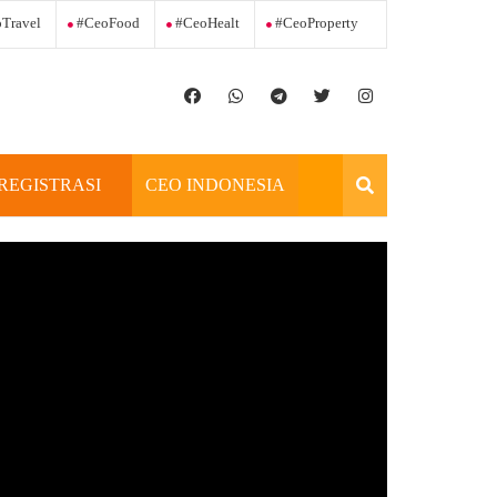
Travel
#ceoFood
#ceoHealt
#ceoProperty
REGISTRASI
CEO INDONESIA
OFFICIAL