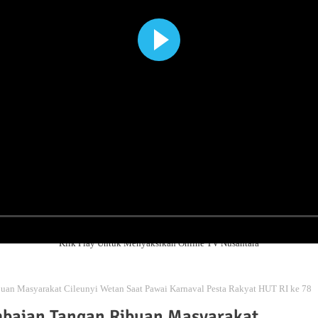
Klik Play Untuk Menyaksikan Online TV Nusantara
an Masyarakat Cileunyi Wetan Saat Pawai Karnaval Pesta Rakyat HUT RI ke 78
mbaian Tangan Ribuan Masyarakat