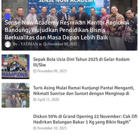
Sense Now Academy Resmikan Kantor Regional
Bandung, Wujudkan Pendidikan Bisnis
Berkualitas dan Masa Depan Lebih Baik
YATIMAN
November 09, 2025
Sepak Bola Usia Dini Tahun 2025 di Gelar Kodam
III/Slw
November 09, 2025
Turis Asing Mulai Ramai Kunjungi Pantai Menganti,
Nikmati Sunrise dan Sunset dengan Menginap di
Menganti Cottage
April 11, 2026
Diskon 50% di Grand Opening 22 November: Cak Ofi
Hadirkan Balungan Bakar 1 Kg yang Bikin Nagih”
November 10, 2025