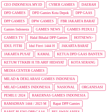
CEO INDONESIA.MY.ID
CYBER GAMIES
DAERAH
DPD GAMIES
DPD Gamies Kota Depok
DPP GAAS
DPP GAMIES
DPW GAMIES
FBR JAKARTA BARAT
Gamies Indonesia
GAMIES NEWS
GAMIES PEDULI
GAMIES TV
Halal Bihalal DPP Gamies
HOTNEWS>
IDUL FITRI
Idul Fitrri 1444 H
JAKARTA BARAT
JAKARTA PUSAT
KAMAL
KETUA DPD GAAS BANTEN
KETUM TTKKBI H.TB.ARIF HIDAYAT
KOTA SERANG
MEDIA CENTER GAMIES
MILAD & DEKLARASI GAMIES INDONESIA
MILAD GAMIES INDONESIA
NASIONAL
ORGANISASI
PEMILU 2024
RAKERNAS GAMIES INDONESIA
RAMADHAN 1444 / 2023 M
Rapat DPP Gamies
RAPAT PLENO DPP GAAS
RELAWAN ANIES