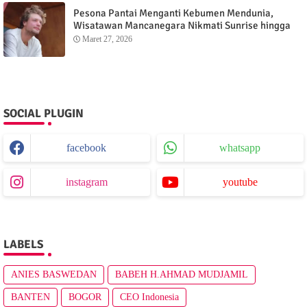
Pesona Pantai Menganti Kebumen Mendunia,
Wisatawan Mancanegara Nikmati Sunrise hingga
Sunset dari Menganti Cottage
Maret 27, 2026
SOCIAL PLUGIN
facebook
whatsapp
instagram
youtube
LABELS
ANIES BASWEDAN
BABEH H.AHMAD MUDJAMIL
BANTEN
BOGOR
CEO Indonesia