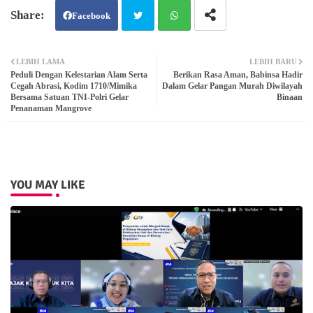
Facebook
Twit
Wh
LEBIH LAMA
LEBIH BARU
Peduli Dengan Kelestarian Alam Serta
Berikan Rasa Aman, Babinsa Hadir
ter
atsa
Cegah Abrasi, Kodim 1710/Mimika
Dalam Gelar Pangan Murah Diwilayah
Bersama Satuan TNI-Polri Gelar
Binaan
Penanaman Mangrove
pp
YOU MAY LIKE