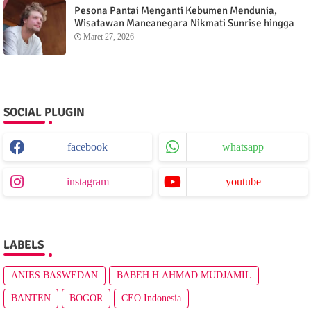
Pesona Pantai Menganti Kebumen Mendunia,
Wisatawan Mancanegara Nikmati Sunrise hingga
Sunset dari Menganti Cottage
Maret 27, 2026
SOCIAL PLUGIN
facebook
whatsapp
instagram
youtube
LABELS
ANIES BASWEDAN
BABEH H.AHMAD MUDJAMIL
BANTEN
BOGOR
CEO Indonesia