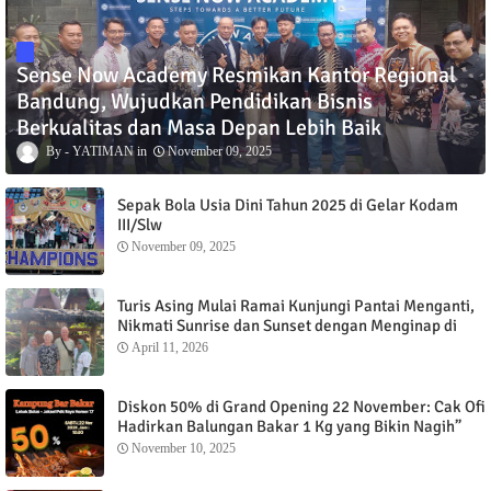
Sense Now Academy Resmikan Kantor Regional
Bandung, Wujudkan Pendidikan Bisnis
Berkualitas dan Masa Depan Lebih Baik
YATIMAN
November 09, 2025
Sepak Bola Usia Dini Tahun 2025 di Gelar Kodam
III/Slw
November 09, 2025
Turis Asing Mulai Ramai Kunjungi Pantai Menganti,
Nikmati Sunrise dan Sunset dengan Menginap di
Menganti Cottage
April 11, 2026
Diskon 50% di Grand Opening 22 November: Cak Ofi
Hadirkan Balungan Bakar 1 Kg yang Bikin Nagih”
November 10, 2025