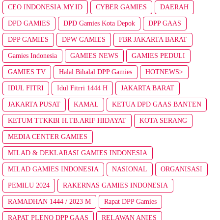
CEO INDONESIA.MY.ID
CYBER GAMIES
DAERAH
DPD GAMIES
DPD Gamies Kota Depok
DPP GAAS
DPP GAMIES
DPW GAMIES
FBR JAKARTA BARAT
Gamies Indonesia
GAMIES NEWS
GAMIES PEDULI
GAMIES TV
Halal Bihalal DPP Gamies
HOTNEWS>
IDUL FITRI
Idul Fitrri 1444 H
JAKARTA BARAT
JAKARTA PUSAT
KAMAL
KETUA DPD GAAS BANTEN
KETUM TTKKBI H.TB.ARIF HIDAYAT
KOTA SERANG
MEDIA CENTER GAMIES
MILAD & DEKLARASI GAMIES INDONESIA
MILAD GAMIES INDONESIA
NASIONAL
ORGANISASI
PEMILU 2024
RAKERNAS GAMIES INDONESIA
RAMADHAN 1444 / 2023 M
Rapat DPP Gamies
RAPAT PLENO DPP GAAS
RELAWAN ANIES