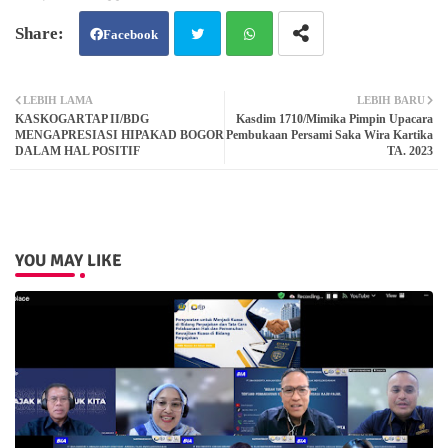
Facebook
Twit
Wh
LEBIH LAMA
LEBIH BARU
KASKOGARTAP II/BDG
Kasdim 1710/Mimika Pimpin Upacara
ter
atsa
MENGAPRESIASI HIPAKAD BOGOR
Pembukaan Persami Saka Wira Kartika
DALAM HAL POSITIF
TA. 2023
pp
YOU MAY LIKE