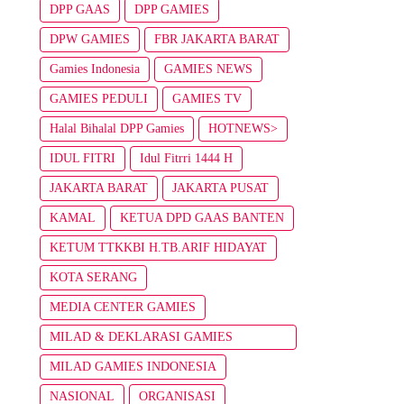
DPP GAAS
DPP GAMIES
DPW GAMIES
FBR JAKARTA BARAT
Gamies Indonesia
GAMIES NEWS
GAMIES PEDULI
GAMIES TV
Halal Bihalal DPP Gamies
HOTNEWS>
IDUL FITRI
Idul Fitrri 1444 H
JAKARTA BARAT
JAKARTA PUSAT
KAMAL
KETUA DPD GAAS BANTEN
KETUM TTKKBI H.TB.ARIF HIDAYAT
KOTA SERANG
MEDIA CENTER GAMIES
MILAD & DEKLARASI GAMIES
INDONESIA
MILAD GAMIES INDONESIA
NASIONAL
ORGANISASI