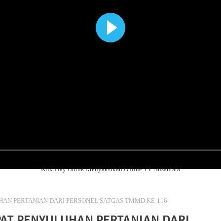
Klik Play Untuk Menyaksikan Online TV Nusantara
N PERTANIAN DARI PERSONEL SATGAS TMMD KE-116
AT PENYULUHAN PERTANIAN DARI