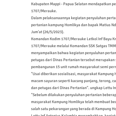
Kabupaten Mappi - Papua Selatan mendapatkan pe
1707/Merauke.
Dalam pelaksanaannya kegiatan penyuluhan pertan
pertanian kampung Homlikya dan bapak Matius Nd
Jum'at (26/5/2023).
Komandan Kodim 1707/Merauke Letkol Inf Bayu Kr
1707/Merauke melalui Komandan SSK Satgas TMMD
menyampaikan bahwa kegiatan penyuluhan pertan
petugas dari Dinas Pertanian tersebut merupakan s
pembangunan 15 unit rumah masyarakat semi perm
"Usai diberikan sosialisasi, masyarakat Kampun
macam sayuran seperti kacang panjang, terong, c
dan petugas dari Dinas Pertanian". ungkap Lettu I
"Sebelum dilakukan penyuluhan pertanian beberap
masyarakat Kampung Homlikya telah membuat bed
salah satu pekarangan yang berada di Kampung Hom
Lettu Inf Antonius Kalambia menambahkan, kegiata