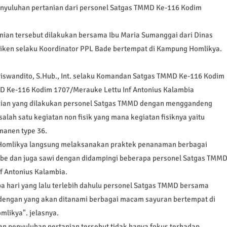
nyuluhan pertanian dari personel Satgas TMMD Ke-116 Kodim
ian tersebut dilakukan bersama Ibu Maria Sumanggai dari Dinas
iken selaku Koordinator PPL Bade bertempat di Kampung Homlikya.
iswandito, S.Hub., Int. selaku Komandan Satgas TMMD Ke-116 Kodim
 Ke-116 Kodim 1707/Merauke Lettu Inf Antonius Kalambia
ian yang dilakukan personel Satgas TMMD dengan menggandeng
alah satu kegiatan non fisik yang mana kegiatan fisiknya yaitu
anen type 36.
g Homlikya langsung melaksanakan praktek penanaman berbagai
abe dan juga sawi dengan didampingi beberapa personel Satgas TMM
nf Antonius Kalambia.
a hari yang lalu terlebih dahulu personel Satgas TMMD bersama
engan yang akan ditanami berbagai macam sayuran bertempat di
likya". jelasnya.
n penyuluhan pertanian tersebut tidak hanya fokus terhadap