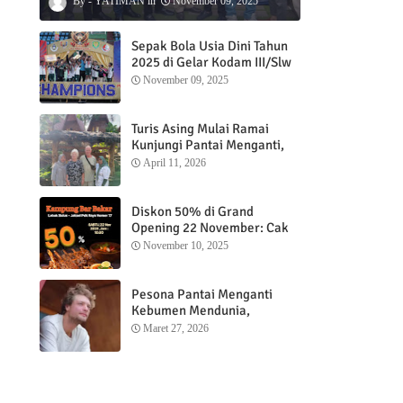
YATIMAN
November 09, 2025
Sepak Bola Usia Dini Tahun
2025 di Gelar Kodam III/Slw
November 09, 2025
Turis Asing Mulai Ramai
Kunjungi Pantai Menganti,
Nikmati Sunrise dan Sunset
April 11, 2026
dengan Menginap di
Menganti Cottage
Diskon 50% di Grand
Opening 22 November: Cak
Ofi Hadirkan Balungan Bakar
November 10, 2025
1 Kg yang Bikin Nagih”
D
Pesona Pantai Menganti
Kebumen Mendunia,
Wisatawan Mancanegara
Maret 27, 2026
Nikmati Sunrise hingga
Sunset dari Menganti
Cottage