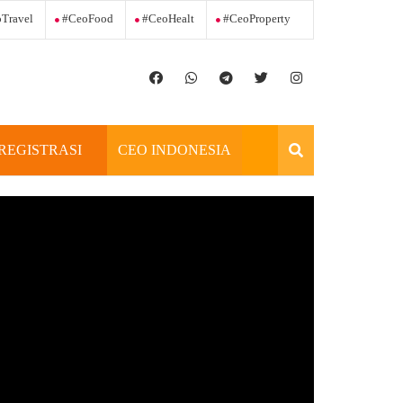
Travel
#ceoFood
#ceoHealt
#ceoProperty
REGISTRASI
CEO INDONESIA
OFFICIAL