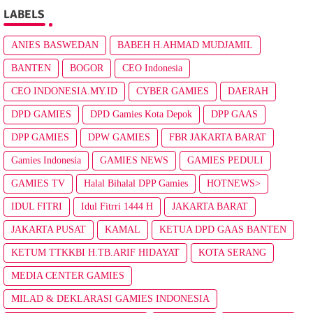
LABELS
ANIES BASWEDAN
BABEH H.AHMAD MUDJAMIL
BANTEN
BOGOR
CEO Indonesia
CEO INDONESIA.MY.ID
CYBER GAMIES
DAERAH
DPD GAMIES
DPD Gamies Kota Depok
DPP GAAS
DPP GAMIES
DPW GAMIES
FBR JAKARTA BARAT
Gamies Indonesia
GAMIES NEWS
GAMIES PEDULI
GAMIES TV
Halal Bihalal DPP Gamies
HOTNEWS>
IDUL FITRI
Idul Fitrri 1444 H
JAKARTA BARAT
JAKARTA PUSAT
KAMAL
KETUA DPD GAAS BANTEN
KETUM TTKKBI H.TB.ARIF HIDAYAT
KOTA SERANG
MEDIA CENTER GAMIES
MILAD & DEKLARASI GAMIES INDONESIA