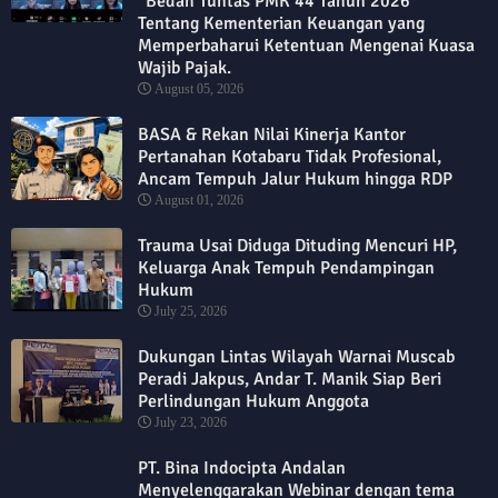
“Bedah Tuntas PMK 44 Tahun 2026”
Tentang Kementerian Keuangan yang
Memperbaharui Ketentuan Mengenai Kuasa
Wajib Pajak.
August 05, 2026
BASA & Rekan Nilai Kinerja Kantor
Pertanahan Kotabaru Tidak Profesional,
Ancam Tempuh Jalur Hukum hingga RDP
August 01, 2026
Trauma Usai Diduga Dituding Mencuri HP,
Keluarga Anak Tempuh Pendampingan
Hukum
July 25, 2026
Dukungan Lintas Wilayah Warnai Muscab
Peradi Jakpus, Andar T. Manik Siap Beri
Perlindungan Hukum Anggota
July 23, 2026
PT. Bina Indocipta Andalan
Menyelenggarakan Webinar dengan tema