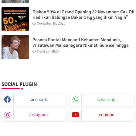
Diskon 50% di Grand Opening 22 November: Cak Ofi
Hadirkan Balungan Bakar 1 Kg yang Bikin Nagih”
November 10, 2025
Pesona Pantai Menganti Kebumen Mendunia,
Wisatawan Mancanegara Nikmati Sunrise hingga
Sunset dari Menganti Cottage
Maret 27, 2026
SOCIAL PLUGIN
facebook
whatsapp
instagram
youtube