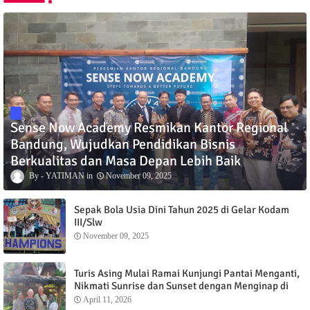
Sense Now Academy Resmikan Kantor Regional
Bandung, Wujudkan Pendidikan Bisnis
Berkualitas dan Masa Depan Lebih Baik
YATIMAN
November 09, 2025
Sepak Bola Usia Dini Tahun 2025 di Gelar Kodam
III/Slw
November 09, 2025
Turis Asing Mulai Ramai Kunjungi Pantai Menganti,
Nikmati Sunrise dan Sunset dengan Menginap di
Menganti Cottage
April 11, 2026