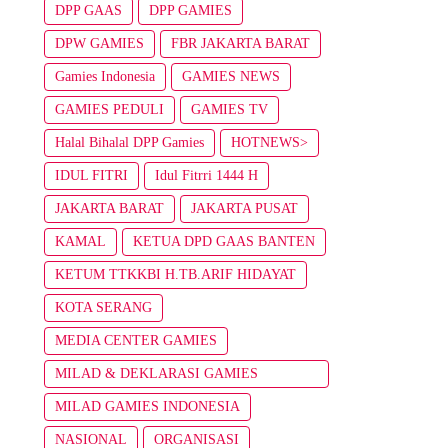
DPP GAAS
DPP GAMIES
DPW GAMIES
FBR JAKARTA BARAT
Gamies Indonesia
GAMIES NEWS
GAMIES PEDULI
GAMIES TV
Halal Bihalal DPP Gamies
HOTNEWS>
IDUL FITRI
Idul Fitrri 1444 H
JAKARTA BARAT
JAKARTA PUSAT
KAMAL
KETUA DPD GAAS BANTEN
KETUM TTKKBI H.TB.ARIF HIDAYAT
KOTA SERANG
MEDIA CENTER GAMIES
MILAD & DEKLARASI GAMIES
INDONESIA
MILAD GAMIES INDONESIA
NASIONAL
ORGANISASI