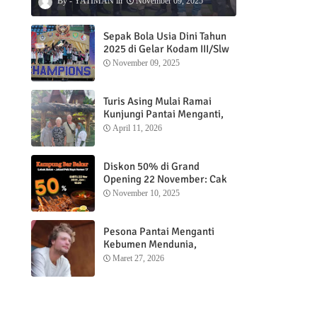
YATIMAN
November 09, 2025
Sepak Bola Usia Dini Tahun
2025 di Gelar Kodam III/Slw
November 09, 2025
Turis Asing Mulai Ramai
Kunjungi Pantai Menganti,
Nikmati Sunrise dan Sunset
April 11, 2026
dengan Menginap di
Menganti Cottage
Diskon 50% di Grand
Opening 22 November: Cak
Ofi Hadirkan Balungan Bakar
November 10, 2025
1 Kg yang Bikin Nagih”
Pesona Pantai Menganti
Kebumen Mendunia,
Wisatawan Mancanegara
Maret 27, 2026
Nikmati Sunrise hingga
Sunset dari Menganti
Cottage