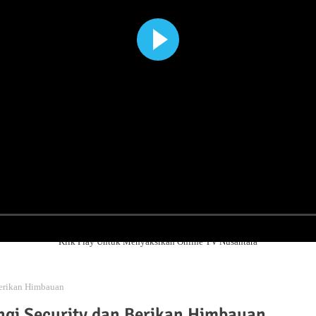
Klik Play Untuk Menyaksikan Online TV Nusantara
Berikan Himbauan
ngi Security dan Berikan Himbauan