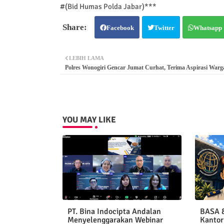
#(Bid Humas Polda Jabar)***
Facebook
Twitter
Whatsapp
LEBIH LAMA
Polres Wonogiri Gencar Jumat Curhat, Terima Aspirasi Warg
YOU MAY LIKE
PT. Bina Indocipta Andalan
BASA &
Menyelenggarakan Webinar
Kantor