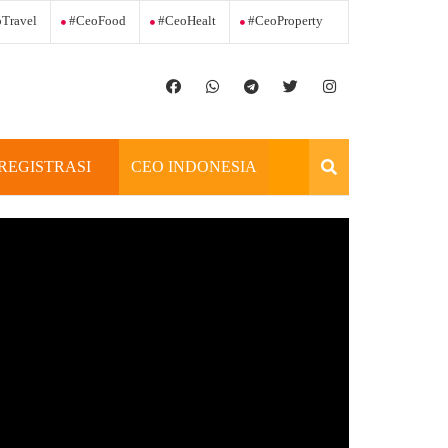
Travel
#ceoFood
#ceoHealt
#ceoProperty
REGISTRASI
CEO INDONESIA
OFFICIAL