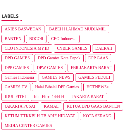
LABELS
ANIES BASWEDAN
BABEH H.AHMAD MUDJAMIL
BANTEN
BOGOR
CEO Indonesia
CEO INDONESIA.MY.ID
CYBER GAMIES
DAERAH
DPD GAMIES
DPD Gamies Kota Depok
DPP GAAS
DPP GAMIES
DPW GAMIES
FBR JAKARTA BARAT
Gamies Indonesia
GAMIES NEWS
GAMIES PEDULI
GAMIES TV
Halal Bihalal DPP Gamies
HOTNEWS>
IDUL FITRI
Idul Fitrri 1444 H
JAKARTA BARAT
JAKARTA PUSAT
KAMAL
KETUA DPD GAAS BANTEN
KETUM TTKKBI H.TB.ARIF HIDAYAT
KOTA SERANG
MEDIA CENTER GAMIES