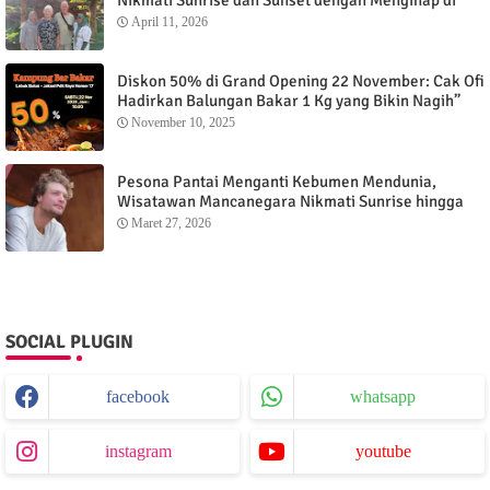
Menganti Cottage
April 11, 2026
Diskon 50% di Grand Opening 22 November: Cak Ofi
Hadirkan Balungan Bakar 1 Kg yang Bikin Nagih”
November 10, 2025
Pesona Pantai Menganti Kebumen Mendunia,
Wisatawan Mancanegara Nikmati Sunrise hingga
Sunset dari Menganti Cottage
Maret 27, 2026
SOCIAL PLUGIN
facebook
whatsapp
instagram
youtube