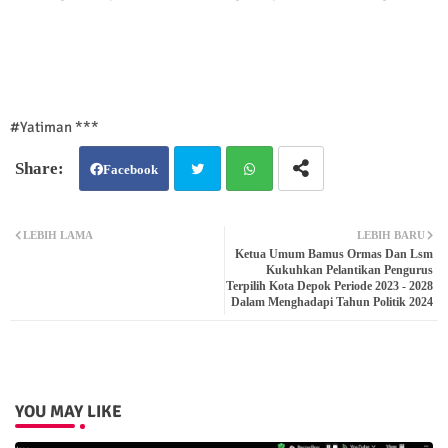
#Yatiman ***
Facebook
Twit
Wh
LEBIH LAMA
LEBIH BARU
Ketua Umum Bamus Ormas Dan Lsm
ter
atsa
Kukuhkan Pelantikan Pengurus
Terpilih Kota Depok Periode 2023 - 2028
Dalam Menghadapi Tahun Politik 2024
pp
YOU MAY LIKE