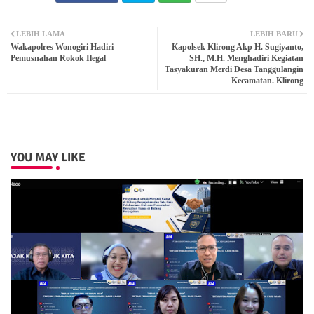
Twit
Wh
LEBIH LAMA
LEBIH BARU
Wakapolres Wonogiri Hadiri
Kapolsek Klirong Akp H. Sugiyanto,
ter
atsa
Pemusnahan Rokok Ilegal
SH., M.H. Menghadiri Kegiatan
Tasyakuran Merdi Desa Tanggulangin
Kecamatan. Klirong
pp
YOU MAY LIKE