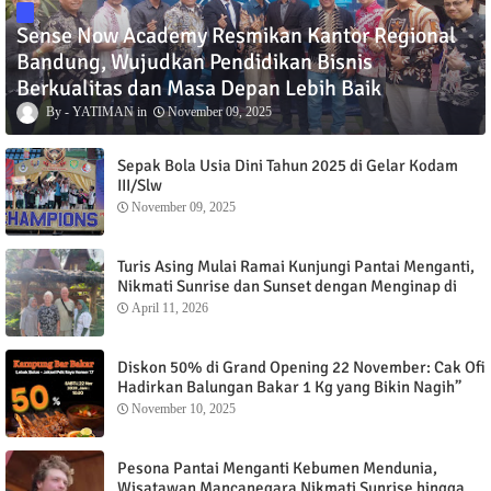
Sense Now Academy Resmikan Kantor Regional
Bandung, Wujudkan Pendidikan Bisnis
Berkualitas dan Masa Depan Lebih Baik
YATIMAN
November 09, 2025
Sepak Bola Usia Dini Tahun 2025 di Gelar Kodam
III/Slw
November 09, 2025
Turis Asing Mulai Ramai Kunjungi Pantai Menganti,
Nikmati Sunrise dan Sunset dengan Menginap di
Menganti Cottage
April 11, 2026
Diskon 50% di Grand Opening 22 November: Cak Ofi
Hadirkan Balungan Bakar 1 Kg yang Bikin Nagih”
November 10, 2025
Pesona Pantai Menganti Kebumen Mendunia,
Wisatawan Mancanegara Nikmati Sunrise hingga