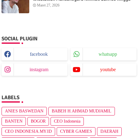
Sunset dari Menganti Cottage
Maret 27, 2026
SOCIAL PLUGIN
facebook
whatsapp
instagram
youtube
LABELS
ANIES BASWEDAN
BABEH H.AHMAD MUDJAMIL
BANTEN
BOGOR
CEO Indonesia
CEO INDONESIA.MY.ID
CYBER GAMIES
DAERAH