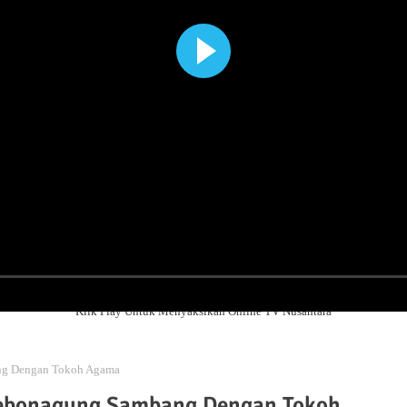
Klik Play Untuk Menyaksikan Online TV Nusantara
ang Dengan Tokoh Agama
 Kebonagung Sambang Dengan Tokoh