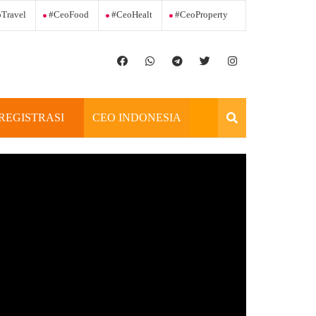
Travel
#ceoFood
#ceoHealt
#ceoProperty
REGISTRASI
CEO INDONESIA
OFFICIAL