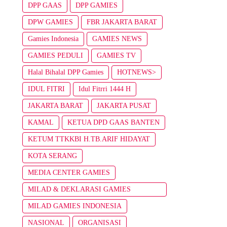
DPP GAAS
DPP GAMIES
DPW GAMIES
FBR JAKARTA BARAT
Gamies Indonesia
GAMIES NEWS
GAMIES PEDULI
GAMIES TV
Halal Bihalal DPP Gamies
HOTNEWS>
IDUL FITRI
Idul Fitrri 1444 H
JAKARTA BARAT
JAKARTA PUSAT
KAMAL
KETUA DPD GAAS BANTEN
KETUM TTKKBI H.TB.ARIF HIDAYAT
KOTA SERANG
MEDIA CENTER GAMIES
MILAD & DEKLARASI GAMIES
INDONESIA
MILAD GAMIES INDONESIA
NASIONAL
ORGANISASI