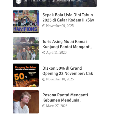
YATIMAN
November 09, 2025
Sepak Bola Usia Dini Tahun
2025 di Gelar Kodam III/Slw
November 09, 2025
Turis Asing Mulai Ramai
Kunjungi Pantai Menganti,
Nikmati Sunrise dan Sunset
April 11, 2026
dengan Menginap di
Menganti Cottage
Diskon 50% di Grand
Opening 22 November: Cak
Ofi Hadirkan Balungan Bakar
November 10, 2025
1 Kg yang Bikin Nagih”
Pesona Pantai Menganti
Kebumen Mendunia,
Wisatawan Mancanegara
Maret 27, 2026
Nikmati Sunrise hingga
Sunset dari Menganti
Cottage