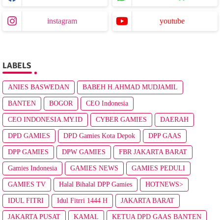
instagram
youtube
LABELS
ANIES BASWEDAN
BABEH H.AHMAD MUDJAMIL
BANTEN
BOGOR
CEO Indonesia
CEO INDONESIA.MY.ID
CYBER GAMIES
DAERAH
DPD GAMIES
DPD Gamies Kota Depok
DPP GAAS
DPP GAMIES
DPW GAMIES
FBR JAKARTA BARAT
Gamies Indonesia
GAMIES NEWS
GAMIES PEDULI
GAMIES TV
Halal Bihalal DPP Gamies
HOTNEWS>
IDUL FITRI
Idul Fitrri 1444 H
JAKARTA BARAT
JAKARTA PUSAT
KAMAL
KETUA DPD GAAS BANTEN