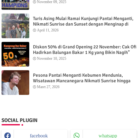
November 09, 2025
Turis Asing Mulai Ramai Kunjungi Pantai Menganti,
Nikmati Sunrise dan Sunset dengan Menginap di
Menganti Cottage
April 11, 2026
Diskon 50% di Grand Opening 22 November: Cak Ofi
Hadirkan Balungan Bakar 1 Kg yang Bikin Nagih”
November 10, 2025
Pesona Pantai Menganti Kebumen Mendunia,
Wisatawan Mancanegara Nikmati Sunrise hingga
Sunset dari Menganti Cottage
Maret 27, 2026
SOCIAL PLUGIN
facebook
whatsapp