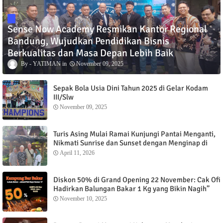
Sense Now Academy Resmikan Kantor Regional
Bandung, Wujudkan Pendidikan Bisnis
Berkualitas dan Masa Depan Lebih Baik
YATIMAN
November 09, 2025
Sepak Bola Usia Dini Tahun 2025 di Gelar Kodam
III/Slw
November 09, 2025
Turis Asing Mulai Ramai Kunjungi Pantai Menganti,
Nikmati Sunrise dan Sunset dengan Menginap di
Menganti Cottage
April 11, 2026
Diskon 50% di Grand Opening 22 November: Cak Ofi
Hadirkan Balungan Bakar 1 Kg yang Bikin Nagih”
November 10, 2025