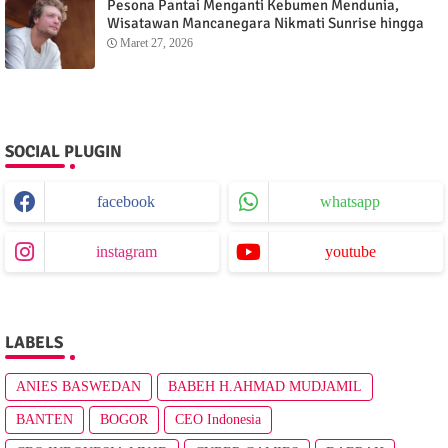
Pesona Pantai Menganti Kebumen Mendunia,
Wisatawan Mancanegara Nikmati Sunrise hingga
Sunset dari Menganti Cottage
Maret 27, 2026
SOCIAL PLUGIN
facebook
whatsapp
instagram
youtube
LABELS
ANIES BASWEDAN
BABEH H.AHMAD MUDJAMIL
BANTEN
BOGOR
CEO Indonesia