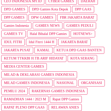
CEO INDONESIA.MY.ID
CYBER GAMIES
DAERAH
DPD GAMIES
DPD Gamies Kota Depok
DPP GAAS
DPP GAMIES
DPW GAMIES
FBR JAKARTA BARAT
Gamies Indonesia
GAMIES NEWS
GAMIES PEDULI
GAMIES TV
Halal Bihalal DPP Gamies
HOTNEWS>
IDUL FITRI
Idul Fitrri 1444 H
JAKARTA BARAT
JAKARTA PUSAT
KAMAL
KETUA DPD GAAS BANTEN
KETUM TTKKBI H.TB.ARIF HIDAYAT
KOTA SERANG
MEDIA CENTER GAMIES
MILAD & DEKLARASI GAMIES INDONESIA
MILAD GAMIES INDONESIA
NASIONAL
ORGANISASI
PEMILU 2024
RAKERNAS GAMIES INDONESIA
RAMADHAN 1444 / 2023 M
Rapat DPP Gamies
RAPAT PLENO DPP GAAS
RELAWAN ANIES