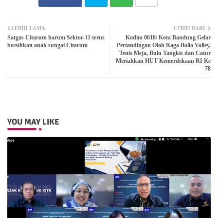
Twit
Wh
LEBIH LAMA
LEBIH BARU
Satgas Citarum harum Sektor-11 terus
Kodim 0618/ Kota Bandung Gelar
ter
atsa
bersihkan anak sungai Citarum
Pertandingan Olah Raga Bolla Volley,
Tenis Meja, Bulu Tangkis dan Catur
Meriahkan HUT Kemerdekaan RI Ke
pp
78
YOU MAY LIKE