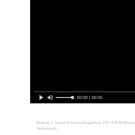
00:00 / 00:00
Beranda
Wujud Soliditas Pengabdian TNI - POLRI Menduk
Tasikmalaya