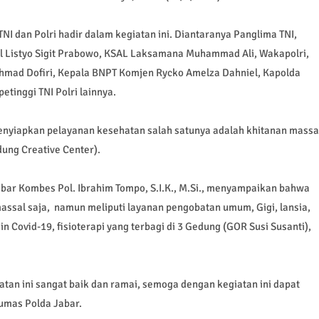
TNI dan Polri hadir dalam kegiatan ini. Diantaranya Panglima TNI,
l Listyo Sigit Prabowo, KSAL Laksamana Muhammad Ali, Wakapolri,
hmad Dofiri, Kepala BNPT Komjen Rycko Amelza Dahniel, Kapolda
etinggi TNI Polri lainnya.
menyiapkan pelayanan kesehatan salah satunya adalah khitanan massa
ung Creative Center).
ar Kombes Pol. Ibrahim Tompo, S.I.K., M.Si., menyampaikan bahwa
assal saja, namun meliputi layanan pengobatan umum, Gigi, lansia,
n Covid-19, fisioterapi yang terbagi di 3 Gedung (GOR Susi Susanti),
tan ini sangat baik dan ramai, semoga dengan kegiatan ini dapat
umas Polda Jabar.