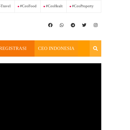
Travel
#ceoFood
#ceoHealt
#ceoProperty
REGISTRASI
CEO INDONESIA
OFFICIAL