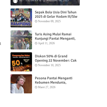
YATIMAN
November 09, 2025
Sepak Bola Usia Dini Tahun
2025 di Gelar Kodam III/Slw
November 09, 2025
Turis Asing Mulai Ramai
Kunjungi Pantai Menganti,
Nikmati Sunrise dan Sunset
l
April 11, 2026
dengan Menginap di
Menganti Cottage
Diskon 50% di Grand
Opening 22 November: Cak
Ofi Hadirkan Balungan Bakar
November 10, 2025
1 Kg yang Bikin Nagih”
Pesona Pantai Menganti
Kebumen Mendunia,
Wisatawan Mancanegara
Maret 27, 2026
Nikmati Sunrise hingga
Sunset dari Menganti
Cottage