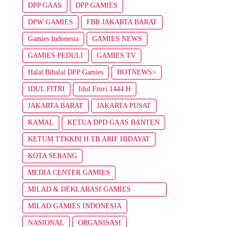
DPP GAAS
DPP GAMIES
DPW GAMIES
FBR JAKARTA BARAT
Gamies Indonesia
GAMIES NEWS
GAMIES PEDULI
GAMIES TV
Halal Bihalal DPP Gamies
HOTNEWS>
IDUL FITRI
Idul Fitrri 1444 H
JAKARTA BARAT
JAKARTA PUSAT
KAMAL
KETUA DPD GAAS BANTEN
KETUM TTKKBI H.TB.ARIF HIDAYAT
KOTA SERANG
MEDIA CENTER GAMIES
MILAD & DEKLARASI GAMIES
INDONESIA
MILAD GAMIES INDONESIA
NASIONAL
ORGANISASI