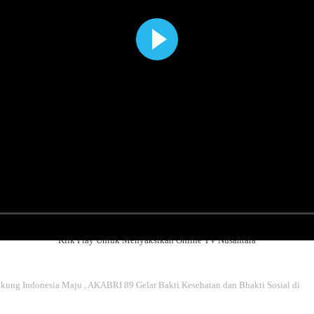
Klik Play Untuk Menyaksikan Online TV Nusantara
ung Indonesia Maju , AKABRI 89 Gelar Bakti Kesehatan dan Bhakti Sosial di