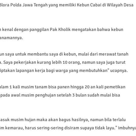
Blora Polda Jawa Tengah yang memiliki Kebun Cabai di Wilayah Desa
bih kenal dengan panggilan Pak Kholik mengatakan bahwa kebun
 tanamannya.
un saya untuk membantu saya di kebun, mulai dari merawat tanah
. Saya pekerjakan kurang lebih 10 orang, namun saya juga turut
ptakan lapangan kerja bagi warga yang membutuhkan" ucapnya.
lam 1 kali musim tanam bisa panen hingga 20 an kali pemetikan
pada awal musim penghujan setelah 3 bulan sudah mulai bisa
 masuk musim hujan maka akan bagus hasilnya, namun bila terlalu
sim kemarau, harus sering-sering disiram supaya tidak layu." imbuhny