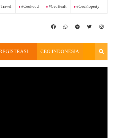
Travel
#ceoFood
#ceoHealt
#ceoProperty
REGISTRASI
CEO INDONESIA
OFFICIAL