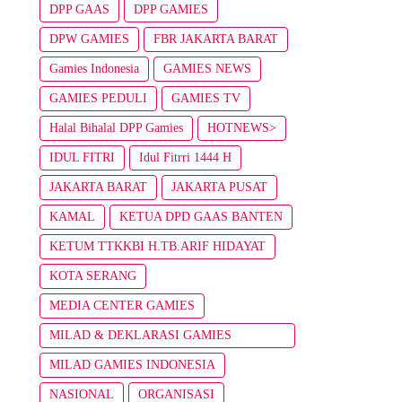
DPP GAAS
DPP GAMIES
DPW GAMIES
FBR JAKARTA BARAT
Gamies Indonesia
GAMIES NEWS
GAMIES PEDULI
GAMIES TV
Halal Bihalal DPP Gamies
HOTNEWS>
IDUL FITRI
Idul Fitrri 1444 H
JAKARTA BARAT
JAKARTA PUSAT
KAMAL
KETUA DPD GAAS BANTEN
KETUM TTKKBI H.TB.ARIF HIDAYAT
KOTA SERANG
MEDIA CENTER GAMIES
MILAD & DEKLARASI GAMIES
INDONESIA
MILAD GAMIES INDONESIA
NASIONAL
ORGANISASI