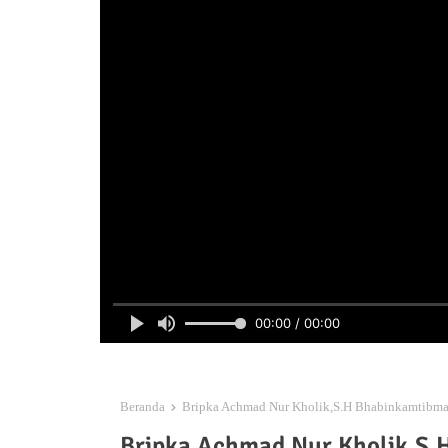
00:00 / 00:00
Beranda
Bripka Achmad Nur Kholik,S.H Bhabinkamtibmas
Bripka Achmad Nur Kholik,S.