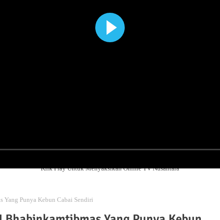
Klik Play Untuk Menyaksikan Online TV Nusantara
 Yang Punya Kebun Cabai Sendiri
H Bhabinkamtibmas Yang Punya Kebun