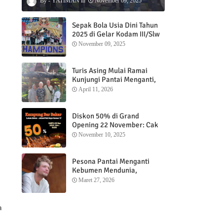
YATIMAN
November 09, 2025
Sepak Bola Usia Dini Tahun
2025 di Gelar Kodam III/Slw
November 09, 2025
Turis Asing Mulai Ramai
Kunjungi Pantai Menganti,
Nikmati Sunrise dan Sunset
April 11, 2026
dengan Menginap di
Menganti Cottage
Diskon 50% di Grand
Opening 22 November: Cak
Ofi Hadirkan Balungan Bakar
November 10, 2025
1 Kg yang Bikin Nagih”
Pesona Pantai Menganti
Kebumen Mendunia,
Wisatawan Mancanegara
Maret 27, 2026
Nikmati Sunrise hingga
Sunset dari Menganti
Cottage
a