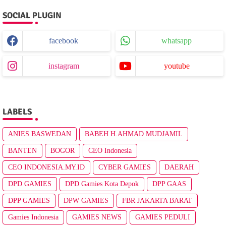
SOCIAL PLUGIN
facebook
whatsapp
instagram
youtube
LABELS
ANIES BASWEDAN
BABEH H.AHMAD MUDJAMIL
BANTEN
BOGOR
CEO Indonesia
CEO INDONESIA.MY.ID
CYBER GAMIES
DAERAH
DPD GAMIES
DPD Gamies Kota Depok
DPP GAAS
DPP GAMIES
DPW GAMIES
FBR JAKARTA BARAT
Gamies Indonesia
GAMIES NEWS
GAMIES PEDULI