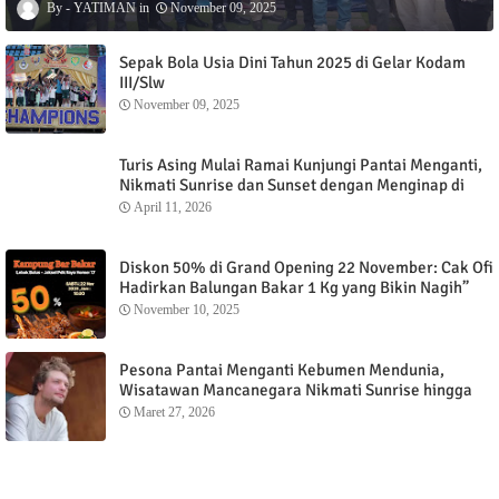
YATIMAN
November 09, 2025
Sepak Bola Usia Dini Tahun 2025 di Gelar Kodam
III/Slw
November 09, 2025
Turis Asing Mulai Ramai Kunjungi Pantai Menganti,
Nikmati Sunrise dan Sunset dengan Menginap di
Menganti Cottage
April 11, 2026
Diskon 50% di Grand Opening 22 November: Cak Ofi
Hadirkan Balungan Bakar 1 Kg yang Bikin Nagih”
November 10, 2025
Pesona Pantai Menganti Kebumen Mendunia,
Wisatawan Mancanegara Nikmati Sunrise hingga
Sunset dari Menganti Cottage
Maret 27, 2026