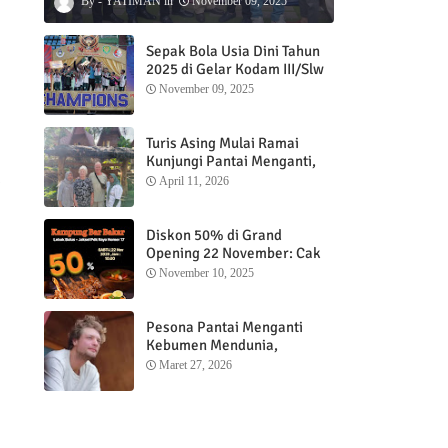
YATIMAN
November 09, 2025
Sepak Bola Usia Dini Tahun
2025 di Gelar Kodam III/Slw
November 09, 2025
Turis Asing Mulai Ramai
Kunjungi Pantai Menganti,
m
Nikmati Sunrise dan Sunset
April 11, 2026
dengan Menginap di
Menganti Cottage
Diskon 50% di Grand
Opening 22 November: Cak
Ofi Hadirkan Balungan Bakar
November 10, 2025
1 Kg yang Bikin Nagih”
Pesona Pantai Menganti
Kebumen Mendunia,
Wisatawan Mancanegara
Maret 27, 2026
Nikmati Sunrise hingga
Sunset dari Menganti
Cottage