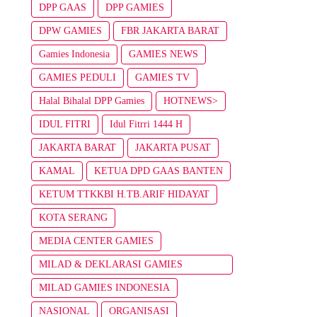
DPP GAAS
DPP GAMIES
DPW GAMIES
FBR JAKARTA BARAT
Gamies Indonesia
GAMIES NEWS
GAMIES PEDULI
GAMIES TV
Halal Bihalal DPP Gamies
HOTNEWS>
IDUL FITRI
Idul Fitrri 1444 H
JAKARTA BARAT
JAKARTA PUSAT
KAMAL
KETUA DPD GAAS BANTEN
KETUM TTKKBI H.TB.ARIF HIDAYAT
KOTA SERANG
MEDIA CENTER GAMIES
MILAD & DEKLARASI GAMIES
INDONESIA
MILAD GAMIES INDONESIA
NASIONAL
ORGANISASI