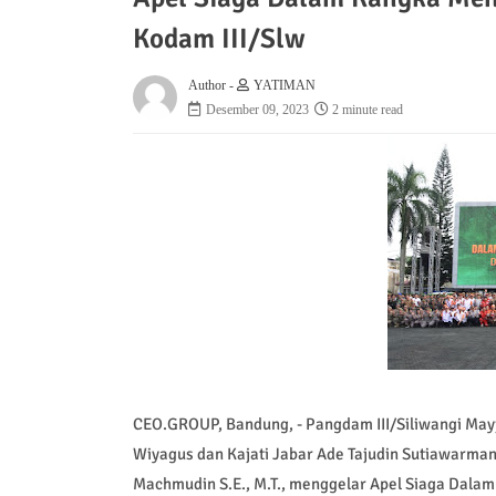
Kodam III/Slw
Author -
YATIMAN
Desember 09, 2023
2 minute read
CEO.GROUP, Bandung, - Pangdam III/Siliwangi Mayj
Wiyagus dan Kajati Jabar Ade Tajudin Sutiawarman
Machmudin S.E., M.T., menggelar Apel Siaga Dala