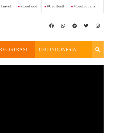
Travel
#ceoFood
#ceoHealt
#ceoProperty
REGISTRASI
CEO INDONESIA
OFFICIAL