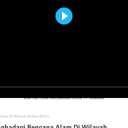
Klik Play Untuk Menyaksikan Online TV Nusantara
Alam Di Wilayah Kodam III/Slw
ghadapi Bencana Alam Di Wilayah