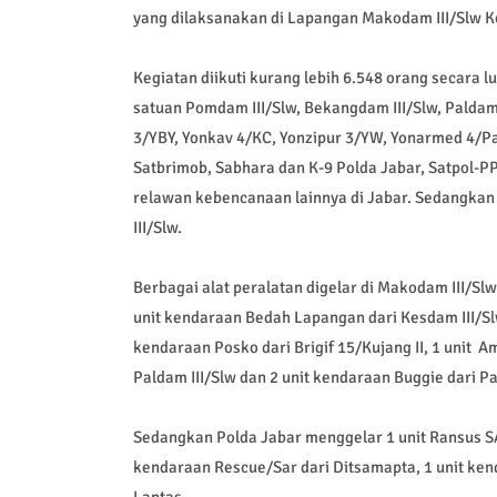
yang dilaksanakan di Lapangan Makodam III/Slw K
Kegiatan diikuti kurang lebih 6.548 orang secara lu
satuan Pomdam III/Slw, Bekangdam III/Slw, Paldam
3/YBY, Yonkav 4/KC, Yonzipur 3/YW, Yonarmed 4/P
Satbrimob, Sabhara dan K-9 Polda Jabar, Satpol-P
relawan kebencanaan lainnya di Jabar. Sedangkan 
III/Slw.
Berbagai alat peralatan digelar di Makodam III/Sl
unit kendaraan Bedah Lapangan dari Kesdam III/Slw
kendaraan Posko dari Brigif 15/Kujang II, 1 unit A
Paldam III/Slw dan 2 unit kendaraan Buggie dari Pa
Sedangkan Polda Jabar menggelar 1 unit Ransus SA
kendaraan Rescue/Sar dari Ditsamapta, 1 unit ken
Lantas.