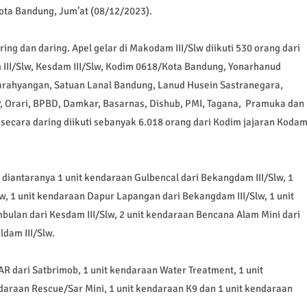
ota Bandung, Jum’at (08/12/2023).
ring dan daring. Apel gelar di Makodam III/Slw diikuti 530 orang dari
 III/Slw, Kesdam III/Slw, Kodim 0618/Kota Bandung, Yonarhanud
arahyangan, Satuan Lanal Bandung, Lanud Husein Sastranegara,
P, Orari, BPBD, Damkar, Basarnas, Dishub, PMI, Tagana, Pramuka dan
secara daring diikuti sebanyak 6.018 orang dari Kodim jajaran Koda
w diantaranya 1 unit kendaraan Gulbencal dari Bekangdam III/Slw, 1
, 1 unit kendaraan Dapur Lapangan dari Bekangdam III/Slw, 1 unit
mbulan dari Kesdam III/Slw, 2 unit kendaraan Bencana Alam Mini dari
ldam III/Slw.
R dari Satbrimob, 1 unit kendaraan Water Treatment, 1 unit
daraan Rescue/Sar Mini, 1 unit kendaraan K9 dan 1 unit kendaraan