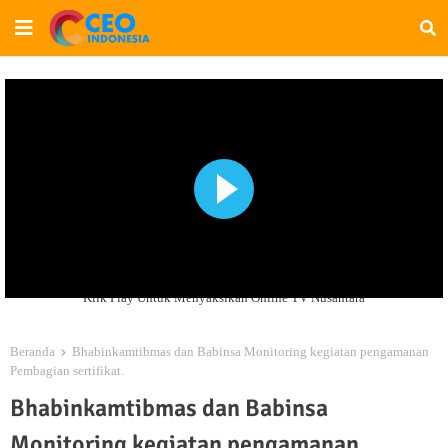
Klik Play Untuk Menyaksikan Online TV Nusantara
Beranda
Bhabinkamtibmas dan Babinsa Monitoring kegiatan pengamanan
Pembagian sertifikat.
Bhabinkamtibmas dan Babinsa
Monitoring kegiatan pengamanan