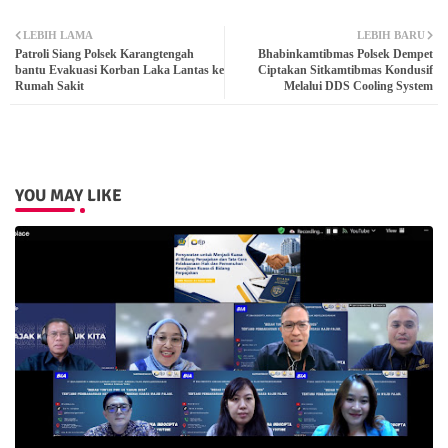
Twit
Wh
LEBIH LAMA
LEBIH BARU
Patroli Siang Polsek Karangtengah
Bhabinkamtibmas Polsek Dempet
ter
atsa
bantu Evakuasi Korban Laka Lantas ke
Ciptakan Sitkamtibmas Kondusif
Rumah Sakit
Melalui DDS Cooling System
pp
YOU MAY LIKE