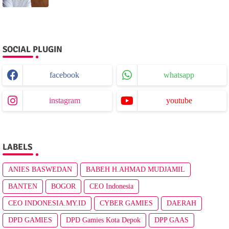
SOCIAL PLUGIN
facebook
whatsapp
instagram
youtube
LABELS
ANIES BASWEDAN
BABEH H.AHMAD MUDJAMIL
BANTEN
BOGOR
CEO Indonesia
CEO INDONESIA.MY.ID
CYBER GAMIES
DAERAH
DPD GAMIES
DPD Gamies Kota Depok
DPP GAAS