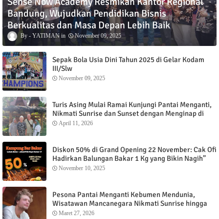
Sense Now Academy Resmikan Kantor Regional
Bandung, Wujudkan Pendidikan Bisnis
Berkualitas dan Masa Depan Lebih Baik
YATIMAN
November 09, 2025
Sepak Bola Usia Dini Tahun 2025 di Gelar Kodam
III/Slw
November 09, 2025
Turis Asing Mulai Ramai Kunjungi Pantai Menganti,
Nikmati Sunrise dan Sunset dengan Menginap di
Menganti Cottage
April 11, 2026
Diskon 50% di Grand Opening 22 November: Cak Ofi
Hadirkan Balungan Bakar 1 Kg yang Bikin Nagih”
November 10, 2025
Pesona Pantai Menganti Kebumen Mendunia,
Wisatawan Mancanegara Nikmati Sunrise hingga
Sunset dari Menganti Cottage
Maret 27, 2026