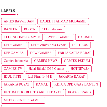
LABELS
ANIES BASWEDAN
BABEH H.AHMAD MUDJAMIL
BANTEN
BOGOR
CEO Indonesia
CEO INDONESIA.MY.ID
CYBER GAMIES
DAERAH
DPD GAMIES
DPD Gamies Kota Depok
DPP GAAS
DPP GAMIES
DPW GAMIES
FBR JAKARTA BARAT
Gamies Indonesia
GAMIES NEWS
GAMIES PEDULI
GAMIES TV
Halal Bihalal DPP Gamies
HOTNEWS>
IDUL FITRI
Idul Fitrri 1444 H
JAKARTA BARAT
JAKARTA PUSAT
KAMAL
KETUA DPD GAAS BANTEN
KETUM TTKKBI H.TB.ARIF HIDAYAT
KOTA SERANG
MEDIA CENTER GAMIES