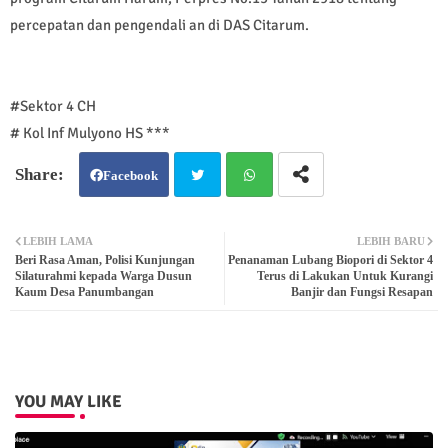
percepatan dan pengendali an di DAS Citarum.
#Sektor 4 CH
# Kol Inf Mulyono HS ***
Facebook
Twit
Wh
LEBIH LAMA
LEBIH BARU
Beri Rasa Aman, Polisi Kunjungan
Penanaman Lubang Biopori di Sektor 4
ter
atsa
Silaturahmi kepada Warga Dusun
Terus di Lakukan Untuk Kurangi
Kaum Desa Panumbangan
Banjir dan Fungsi Resapan
pp
YOU MAY LIKE