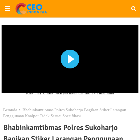
Klik Play Untuk Menyaksikan Online TV Nusantara
Beranda
Bhabinkamtibmas Polres Sukoharjo Bagikan Stiker Larangan
Penggunaan Knalpot Tidak Sesuai Spesifikasi
Bhabinkamtibmas Polres Sukoharjo
Bagikan Stiker Larangan Penggunaan