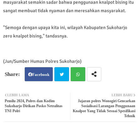
masyarakat semakin sadar bahwa penggunaan knalpot bising itu
sangat membuat tidak nyaman dan meresahkan masyarakat.
"Semoga dengan upaya kita ini, wilayah Kabupaten Sukoharjo
zero knalpot bising," tandasnya.
(Jun/Sumber Humas Polres Sukoharjo)
Facebook
Twit
Wh
LEBIH LAMA
LEBIH BARU
Pemilu 2024, Polres dan Kodim
Jajaran polres Wonogiri Gencarkan
ter
atsa
Sukoharjo Dirikan Posko Netralitas
Sosialisasi Larangan Penggunaan
TNI Polri
Knalpot Yang Tidak Sesuai Spesifikasi
Tehnik
pp