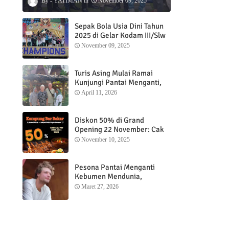
YATIMAN
November 09, 2025
Sepak Bola Usia Dini Tahun
2025 di Gelar Kodam III/Slw
November 09, 2025
Turis Asing Mulai Ramai
Kunjungi Pantai Menganti,
Nikmati Sunrise dan Sunset
April 11, 2026
dengan Menginap di
Menganti Cottage
Diskon 50% di Grand
Opening 22 November: Cak
Ofi Hadirkan Balungan Bakar
November 10, 2025
1 Kg yang Bikin Nagih”
Pesona Pantai Menganti
Kebumen Mendunia,
Wisatawan Mancanegara
Maret 27, 2026
Nikmati Sunrise hingga
Sunset dari Menganti
Cottage