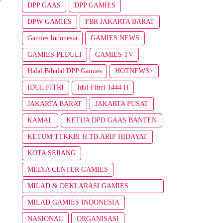
DPP GAAS
DPP GAMIES
DPW GAMIES
FBR JAKARTA BARAT
Gamies Indonesia
GAMIES NEWS
GAMIES PEDULI
GAMIES TV
Halal Bihalal DPP Gamies
HOTNEWS>
IDUL FITRI
Idul Fitrri 1444 H
JAKARTA BARAT
JAKARTA PUSAT
KAMAL
KETUA DPD GAAS BANTEN
KETUM TTKKBI H.TB.ARIF HIDAYAT
KOTA SERANG
MEDIA CENTER GAMIES
MILAD & DEKLARASI GAMIES
INDONESIA
MILAD GAMIES INDONESIA
NASIONAL
ORGANISASI