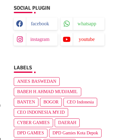
SOCIAL PLUGIN
facebook
whatsapp
instagram
youtube
LABELS
ANIES BASWEDAN
BABEH H.AHMAD MUDJAMIL
BANTEN
BOGOR
CEO Indonesia
h
CEO INDONESIA.MY.ID
CYBER GAMIES
DAERAH
DPD GAMIES
DPD Gamies Kota Depok
n