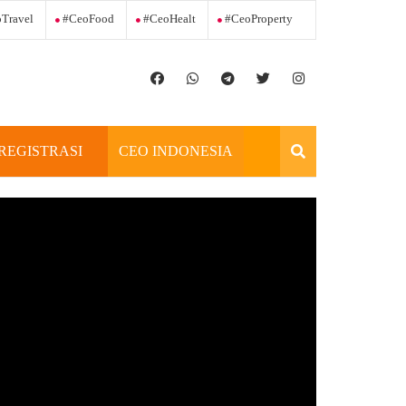
Travel
#ceoFood
#ceoHealt
#ceoProperty
REGISTRASI
CEO INDONESIA
OFFICIAL