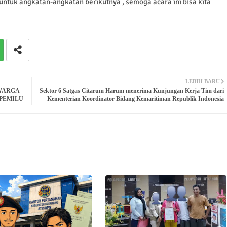
 untuk angkatan-angkatan berikutnya , semoga acara ini bisa kita
LEBIH BARU
WARGA
Sektor 6 Satgas Citarum Harum menerima Kunjungan Kerja Tim dari
PEMILU
Kementerian Koordinator Bidang Kemaritiman Republik Indonesia