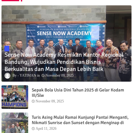
Sense Now Academy Resmikan Kantor Regional
Bandung, Wujudkan Pendidikan Bisnis
Berkualitas dan Masa Depan Lebih Baik
YATIMAN
November 09, 2025
Sepak Bola Usia Dini Tahun 2025 di Gelar Kodam
III/Slw
November 09, 2025
Turis Asing Mulai Ramai Kunjungi Pantai Menganti,
Nikmati Sunrise dan Sunset dengan Menginap di
Menganti Cottage
April 11, 2026