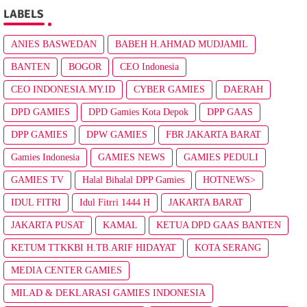
LABELS
ANIES BASWEDAN
BABEH H.AHMAD MUDJAMIL
BANTEN
BOGOR
CEO Indonesia
CEO INDONESIA.MY.ID
CYBER GAMIES
DAERAH
DPD GAMIES
DPD Gamies Kota Depok
DPP GAAS
DPP GAMIES
DPW GAMIES
FBR JAKARTA BARAT
Gamies Indonesia
GAMIES NEWS
GAMIES PEDULI
GAMIES TV
Halal Bihalal DPP Gamies
HOTNEWS>
IDUL FITRI
Idul Fitrri 1444 H
JAKARTA BARAT
JAKARTA PUSAT
KAMAL
KETUA DPD GAAS BANTEN
KETUM TTKKBI H.TB.ARIF HIDAYAT
KOTA SERANG
MEDIA CENTER GAMIES
MILAD & DEKLARASI GAMIES INDONESIA