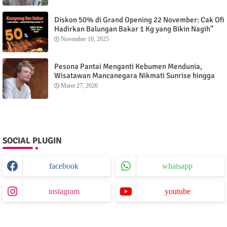
Diskon 50% di Grand Opening 22 November: Cak Ofi
Hadirkan Balungan Bakar 1 Kg yang Bikin Nagih”
November 10, 2025
Pesona Pantai Menganti Kebumen Mendunia,
Wisatawan Mancanegara Nikmati Sunrise hingga
Sunset dari Menganti Cottage
Maret 27, 2026
SOCIAL PLUGIN
facebook
whatsapp
instagram
youtube