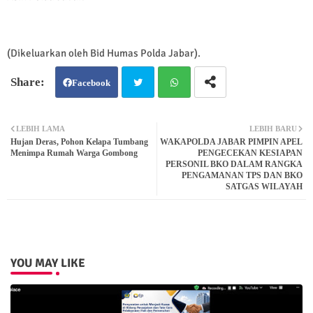
(Dikeluarkan oleh Bid Humas Polda Jabar).
Facebook
Twit
Wh
LEBIH LAMA
LEBIH BARU
Hujan Deras, Pohon Kelapa Tumbang
WAKAPOLDA JABAR PIMPIN APEL
ter
atsa
Menimpa Rumah Warga Gombong
PENGECEKAN KESIAPAN
PERSONIL BKO DALAM RANGKA
PENGAMANAN TPS DAN BKO
pp
SATGAS WILAYAH
YOU MAY LIKE