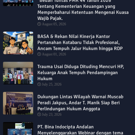
“Bedah Tuntas PMK 44 Tahun 2026”
Tentang Kementerian Keuangan yang
Memperbaharui Ketentuan Mengenai Kuasa
Wajib Pajak.
August 05, 2026
BASA & Rekan Nilai Kinerja Kantor
Pertanahan Kotabaru Tidak Profesional,
Ancam Tempuh Jalur Hukum hingga RDP
August 01, 2026
Trauma Usai Diduga Dituding Mencuri HP,
Keluarga Anak Tempuh Pendampingan
Hukum
July 25, 2026
Dukungan Lintas Wilayah Warnai Muscab
Peradi Jakpus, Andar T. Manik Siap Beri
Perlindungan Hukum Anggota
July 23, 2026
PT. Bina Indocipta Andalan
Menyelenggarakan Webinar dengan tema