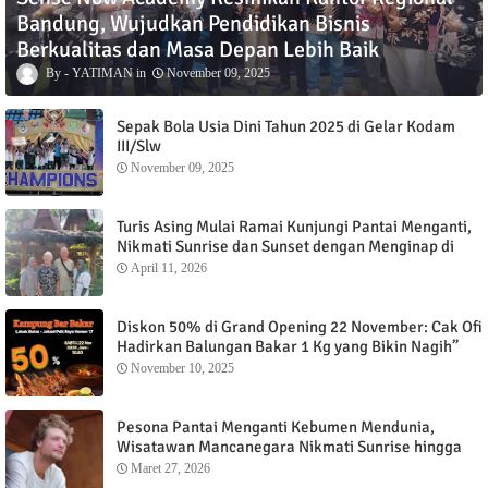
Bandung, Wujudkan Pendidikan Bisnis
Berkualitas dan Masa Depan Lebih Baik
YATIMAN
November 09, 2025
Sepak Bola Usia Dini Tahun 2025 di Gelar Kodam
III/Slw
November 09, 2025
Turis Asing Mulai Ramai Kunjungi Pantai Menganti,
Nikmati Sunrise dan Sunset dengan Menginap di
Menganti Cottage
April 11, 2026
Diskon 50% di Grand Opening 22 November: Cak Ofi
Hadirkan Balungan Bakar 1 Kg yang Bikin Nagih”
November 10, 2025
Pesona Pantai Menganti Kebumen Mendunia,
Wisatawan Mancanegara Nikmati Sunrise hingga
Sunset dari Menganti Cottage
Maret 27, 2026