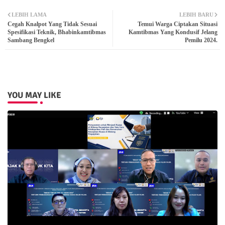
Twit
Wh
LEBIH LAMA
LEBIH BARU
Cegah Knalpot Yang Tidak Sesuai
Temui Warga Ciptakan Situasi
ter
atsa
Spesifikasi Teknik, Bhabinkamtibmas
Kamtibmas Yang Kondusif Jelang
Sambang Bengkel
Pemilu 2024.
pp
YOU MAY LIKE