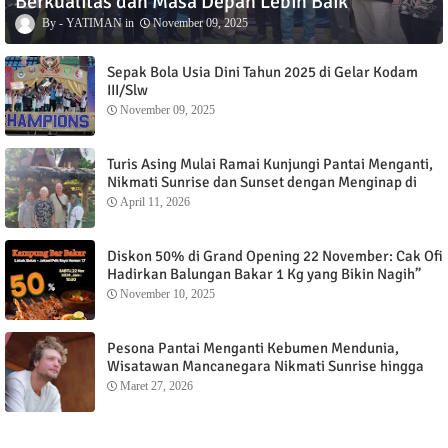
Berkualitas dan Masa Depan Lebih Baik
YATIMAN
November 09, 2025
Sepak Bola Usia Dini Tahun 2025 di Gelar Kodam
III/Slw
November 09, 2025
Turis Asing Mulai Ramai Kunjungi Pantai Menganti,
Nikmati Sunrise dan Sunset dengan Menginap di
Menganti Cottage
April 11, 2026
Diskon 50% di Grand Opening 22 November: Cak Ofi
Hadirkan Balungan Bakar 1 Kg yang Bikin Nagih”
November 10, 2025
Pesona Pantai Menganti Kebumen Mendunia,
Wisatawan Mancanegara Nikmati Sunrise hingga
Sunset dari Menganti Cottage
Maret 27, 2026