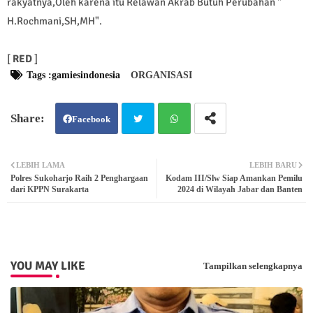
rakyatnya,Oleh karena itu Relawan Akrab Butuh Perubahan "
H.Rochmani,SH,MH".
[
RED
]
Tags :gamiesindonesia
ORGANISASI
Facebook
Twit
Wh
LEBIH LAMA
LEBIH BARU
Polres Sukoharjo Raih 2 Penghargaan
Kodam III/Slw Siap Amankan Pemilu
ter
atsa
dari KPPN Surakarta
2024 di Wilayah Jabar dan Banten
pp
YOU MAY LIKE
Tampilkan selengkapnya