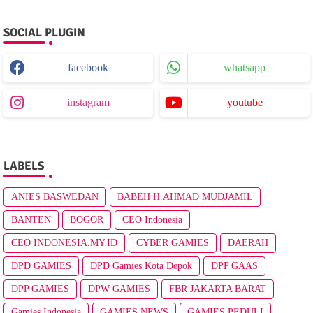
SOCIAL PLUGIN
facebook
whatsapp
instagram
youtube
LABELS
ANIES BASWEDAN
BABEH H.AHMAD MUDJAMIL
BANTEN
BOGOR
CEO Indonesia
CEO INDONESIA.MY.ID
CYBER GAMIES
DAERAH
DPD GAMIES
DPD Gamies Kota Depok
DPP GAAS
DPP GAMIES
DPW GAMIES
FBR JAKARTA BARAT
Gamies Indonesia
GAMIES NEWS
GAMIES PEDULI