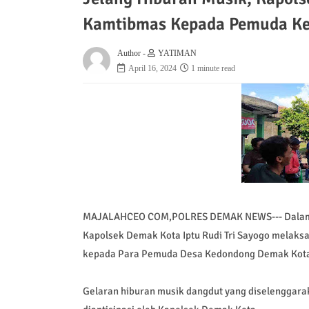
Kamtibmas Kepada Pemuda K
Author -
YATIMAN
April 16, 2024
1 minute read
MAJALAHCEO COM,POLRES DEMAK NEWS--- Dalam ran
Kapolsek Demak Kota Iptu Rudi Tri Sayogo melak
kepada Para Pemuda Desa Kedondong Demak Kota j
Gelaran hiburan musik dangdut yang diselenggarak