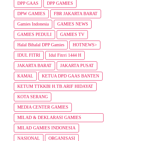
DPP GAAS
DPP GAMIES
DPW GAMIES
FBR JAKARTA BARAT
Gamies Indonesia
GAMIES NEWS
GAMIES PEDULI
GAMIES TV
Halal Bihalal DPP Gamies
HOTNEWS>
IDUL FITRI
Idul Fitrri 1444 H
JAKARTA BARAT
JAKARTA PUSAT
KAMAL
KETUA DPD GAAS BANTEN
KETUM TTKKBI H.TB.ARIF HIDAYAT
KOTA SERANG
MEDIA CENTER GAMIES
MILAD & DEKLARASI GAMIES
INDONESIA
MILAD GAMIES INDONESIA
NASIONAL
ORGANISASI