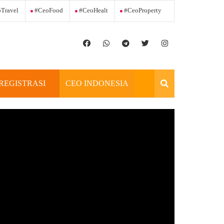
Travel
#ceoFood
#ceoHealt
#ceoProperty
REGISTRASI
CEO INDONESIA
OFFICIAL