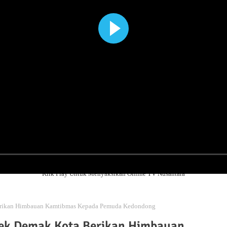
Klik Play Untuk Menyaksikan Online TV Nusantara
erikan Himbauan Kamtibmas Kepada Pemuda Kedondong
sek Demak Kota Berikan Himbauan