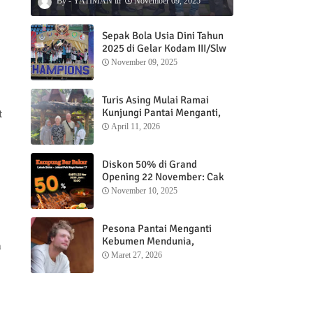
YATIMAN
November 09, 2025
Sepak Bola Usia Dini Tahun
2025 di Gelar Kodam III/Slw
November 09, 2025
Turis Asing Mulai Ramai
Kunjungi Pantai Menganti,
t
Nikmati Sunrise dan Sunset
April 11, 2026
dengan Menginap di
Menganti Cottage
Diskon 50% di Grand
Opening 22 November: Cak
Ofi Hadirkan Balungan Bakar
November 10, 2025
1 Kg yang Bikin Nagih”
Pesona Pantai Menganti
Kebumen Mendunia,
a
Wisatawan Mancanegara
Maret 27, 2026
Nikmati Sunrise hingga
Sunset dari Menganti
Cottage