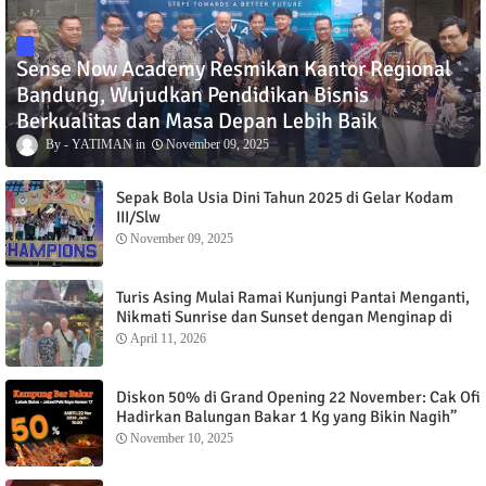
Sense Now Academy Resmikan Kantor Regional
Bandung, Wujudkan Pendidikan Bisnis
Berkualitas dan Masa Depan Lebih Baik
YATIMAN
November 09, 2025
Sepak Bola Usia Dini Tahun 2025 di Gelar Kodam
III/Slw
November 09, 2025
Turis Asing Mulai Ramai Kunjungi Pantai Menganti,
Nikmati Sunrise dan Sunset dengan Menginap di
Menganti Cottage
April 11, 2026
Diskon 50% di Grand Opening 22 November: Cak Ofi
Hadirkan Balungan Bakar 1 Kg yang Bikin Nagih”
November 10, 2025