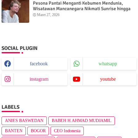
Pesona Pantai Menganti Kebumen Mendunia,
Wisatawan Mancanegara Nikmati Sunrise hingga
Sunset dari Menganti Cottage
Maret 27, 2026
SOCIAL PLUGIN
facebook
whatsapp
instagram
youtube
LABELS
ANIES BASWEDAN
BABEH H.AHMAD MUDJAMIL
BANTEN
BOGOR
CEO Indonesia