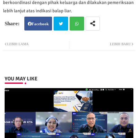
berkoordinasi dengan pihak keluarga dan dilakukan pemeriksaan
lebih lanjut atas indikasi balap liar.
Facebook
Twit
Wh
LEBIH LAMA
LEBIH BARU
ter
atsa
pp
YOU MAY LIKE