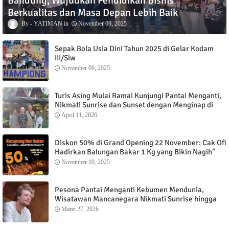
Bandung, Wujudkan Pendidikan Bisnis
Berkualitas dan Masa Depan Lebih Baik
YATIMAN
November 09, 2025
Sepak Bola Usia Dini Tahun 2025 di Gelar Kodam
III/Slw
November 09, 2025
Turis Asing Mulai Ramai Kunjungi Pantai Menganti,
Nikmati Sunrise dan Sunset dengan Menginap di
Menganti Cottage
April 11, 2026
Diskon 50% di Grand Opening 22 November: Cak Ofi
Hadirkan Balungan Bakar 1 Kg yang Bikin Nagih”
November 10, 2025
Pesona Pantai Menganti Kebumen Mendunia,
Wisatawan Mancanegara Nikmati Sunrise hingga
Sunset dari Menganti Cottage
Maret 27, 2026