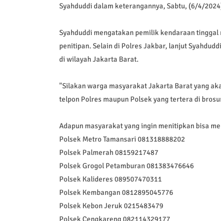
Syahduddi dalam keterangannya, Sabtu, (6/4/2024
Syahduddi mengatakan pemilik kendaraan tinggal 
penitipan. Selain di Polres Jakbar, lanjut Syahdu
di wilayah Jakarta Barat.
"Silakan warga masyarakat Jakarta Barat yang a
telpon Polres maupun Polsek yang tertera di brosur
Adapun masyarakat yang ingin menitipkan bisa me
Polsek Metro Tamansari 081318888202
Polsek Palmerah 08159217487
Polsek Grogol Petamburan 081383476646
Polsek Kalideres 089507470311
Polsek Kembangan 0812895045776
Polsek Kebon Jeruk 0215483479
Polsek Cengkareng 082114329177