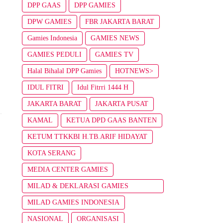
DPP GAAS
DPP GAMIES
DPW GAMIES
FBR JAKARTA BARAT
Gamies Indonesia
GAMIES NEWS
GAMIES PEDULI
GAMIES TV
Halal Bihalal DPP Gamies
HOTNEWS>
IDUL FITRI
Idul Fitrri 1444 H
JAKARTA BARAT
JAKARTA PUSAT
KAMAL
KETUA DPD GAAS BANTEN
KETUM TTKKBI H.TB.ARIF HIDAYAT
KOTA SERANG
MEDIA CENTER GAMIES
MILAD & DEKLARASI GAMIES
INDONESIA
MILAD GAMIES INDONESIA
NASIONAL
ORGANISASI