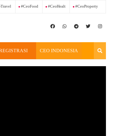
Travel
#ceoFood
#ceoHealt
#ceoProperty
REGISTRASI
CEO INDONESIA
OFFICIAL