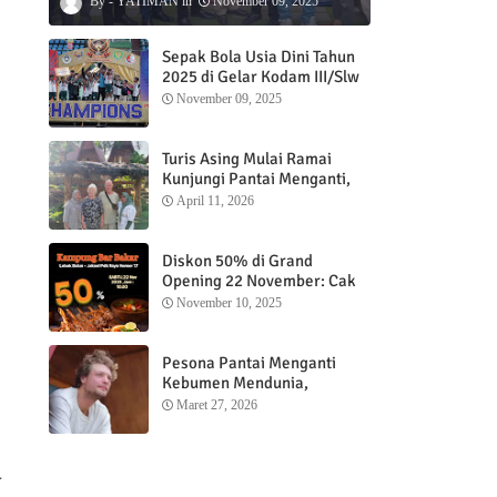
YATIMAN
November 09, 2025
Sepak Bola Usia Dini Tahun
2025 di Gelar Kodam III/Slw
November 09, 2025
Turis Asing Mulai Ramai
Kunjungi Pantai Menganti,
Nikmati Sunrise dan Sunset
April 11, 2026
dengan Menginap di
Menganti Cottage
Diskon 50% di Grand
Opening 22 November: Cak
Ofi Hadirkan Balungan Bakar
November 10, 2025
1 Kg yang Bikin Nagih”
Pesona Pantai Menganti
Kebumen Mendunia,
Wisatawan Mancanegara
Maret 27, 2026
Nikmati Sunrise hingga
Sunset dari Menganti
Cottage
r