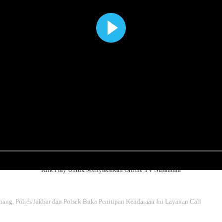
Klik Play Untuk Menyaksikan Online TV Nusantara
ang, Polres Jakbar dan Polsek Buka Penitipan Kendaraan Ini Layanan Call