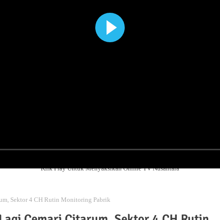
Klik Play Untuk Menyaksikan Online TV Nusantara
um, Sektor 4 CH Rutin Monitoring Pabrik
Lagi Cemari Citarum, Sektor 4 CH Rutin