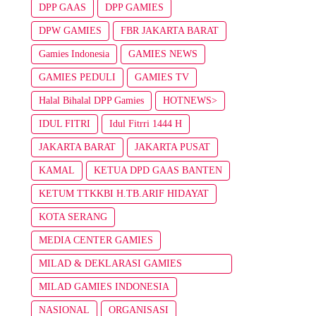
DPP GAAS
DPP GAMIES
DPW GAMIES
FBR JAKARTA BARAT
Gamies Indonesia
GAMIES NEWS
GAMIES PEDULI
GAMIES TV
Halal Bihalal DPP Gamies
HOTNEWS>
IDUL FITRI
Idul Fitrri 1444 H
JAKARTA BARAT
JAKARTA PUSAT
KAMAL
KETUA DPD GAAS BANTEN
KETUM TTKKBI H.TB.ARIF HIDAYAT
KOTA SERANG
MEDIA CENTER GAMIES
MILAD & DEKLARASI GAMIES
INDONESIA
MILAD GAMIES INDONESIA
NASIONAL
ORGANISASI