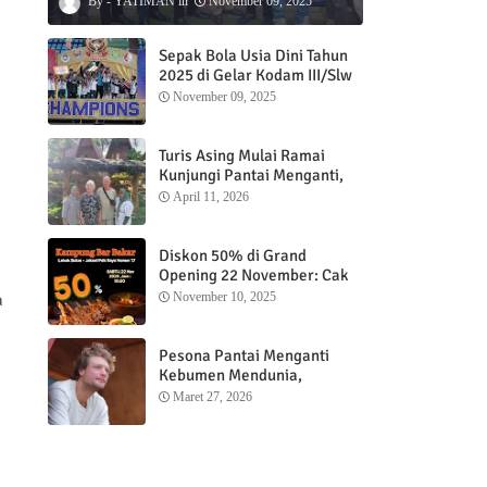
YATIMAN
November 09, 2025
Sepak Bola Usia Dini Tahun
2025 di Gelar Kodam III/Slw
November 09, 2025
Turis Asing Mulai Ramai
Kunjungi Pantai Menganti,
Nikmati Sunrise dan Sunset
April 11, 2026
dengan Menginap di
Menganti Cottage
Diskon 50% di Grand
Opening 22 November: Cak
Ofi Hadirkan Balungan Bakar
November 10, 2025
a
1 Kg yang Bikin Nagih”
Pesona Pantai Menganti
Kebumen Mendunia,
Wisatawan Mancanegara
Maret 27, 2026
Nikmati Sunrise hingga
Sunset dari Menganti
Cottage