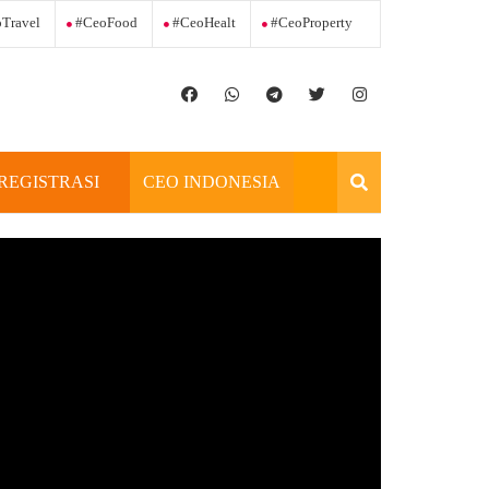
Travel
#ceoFood
#ceoHealt
#ceoProperty
REGISTRASI
CEO INDONESIA
OFFICIAL