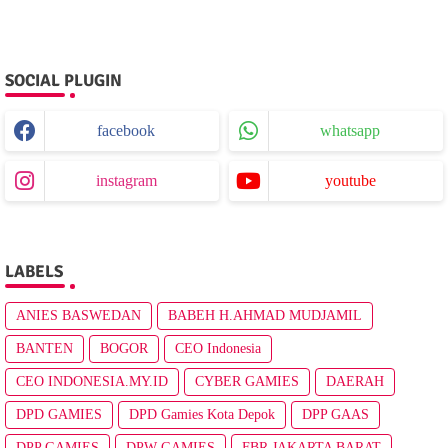
SOCIAL PLUGIN
facebook
whatsapp
instagram
youtube
LABELS
ANIES BASWEDAN
BABEH H.AHMAD MUDJAMIL
BANTEN
BOGOR
CEO Indonesia
CEO INDONESIA.MY.ID
CYBER GAMIES
DAERAH
DPD GAMIES
DPD Gamies Kota Depok
DPP GAAS
DPP GAMIES
DPW GAMIES
FBR JAKARTA BARAT