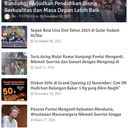
Bandung, Wujudkan Pendidikan Bisnis
Berkualitas dan Masa Depan Lebih Baik
YATIMAN
November 09, 2025
Sepak Bola Usia Dini Tahun 2025 di Gelar Kodam
III/Slw
November 09, 2025
Turis Asing Mulai Ramai Kunjungi Pantai Menganti,
Nikmati Sunrise dan Sunset dengan Menginap di
Menganti Cottage
April 11, 2026
Diskon 50% di Grand Opening 22 November: Cak Ofi
Hadirkan Balungan Bakar 1 Kg yang Bikin Nagih”
November 10, 2025
Pesona Pantai Menganti Kebumen Mendunia,
Wisatawan Mancanegara Nikmati Sunrise hingga
Sunset dari Menganti Cottage
Maret 27, 2026