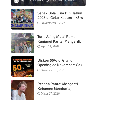
YATIMAN
November 09, 2025
Sepak Bola Usia Dini Tahun
2025 di Gelar Kodam III/Slw
November 09, 2025
Turis Asing Mulai Ramai
Kunjungi Pantai Menganti,
Nikmati Sunrise dan Sunset
April 11, 2026
dengan Menginap di
Menganti Cottage
Diskon 50% di Grand
Opening 22 November: Cak
Ofi Hadirkan Balungan Bakar
November 10, 2025
1 Kg yang Bikin Nagih”
Pesona Pantai Menganti
Kebumen Mendunia,
Wisatawan Mancanegara
Maret 27, 2026
Nikmati Sunrise hingga
Sunset dari Menganti
Cottage