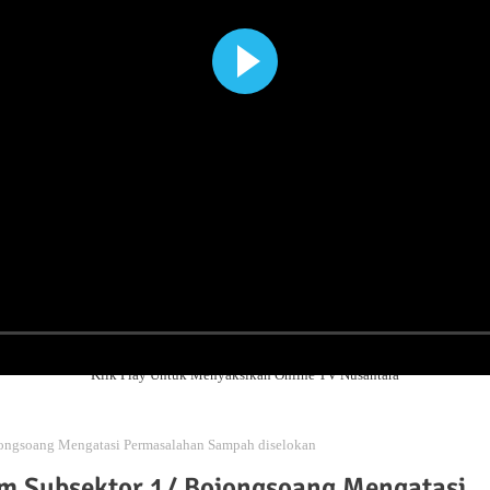
Klik Play Untuk Menyaksikan Online TV Nusantara
jongsoang Mengatasi Permasalahan Sampah diselokan
um Subsektor 1/ Bojongsoang Mengatasi