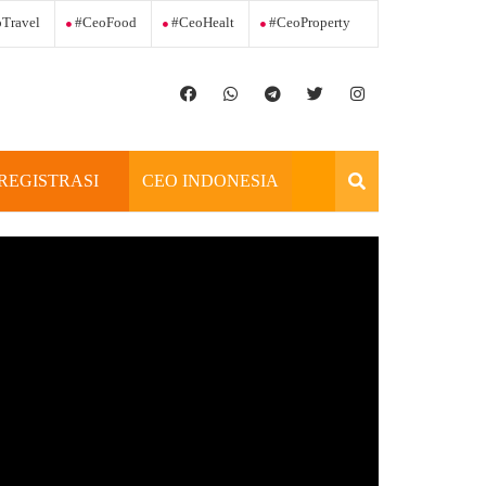
Travel
#ceoFood
#ceoHealt
#ceoProperty
REGISTRASI
CEO INDONESIA
OFFICIAL