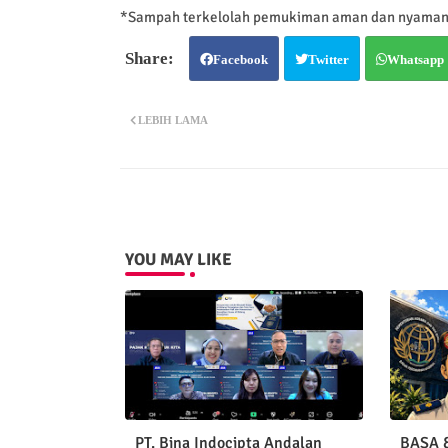
*Sampah terkelolah pemukiman aman dan nyama
Facebook
Twitter
Whatsapp
LEBIH LAMA
YOU MAY LIKE
PT. Bina Indocipta Andalan
BASA &