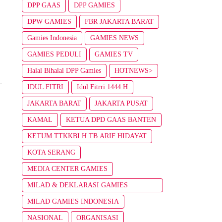
DPP GAAS
DPP GAMIES
DPW GAMIES
FBR JAKARTA BARAT
Gamies Indonesia
GAMIES NEWS
GAMIES PEDULI
GAMIES TV
Halal Bihalal DPP Gamies
HOTNEWS>
IDUL FITRI
Idul Fitrri 1444 H
JAKARTA BARAT
JAKARTA PUSAT
KAMAL
KETUA DPD GAAS BANTEN
KETUM TTKKBI H.TB.ARIF HIDAYAT
KOTA SERANG
MEDIA CENTER GAMIES
MILAD & DEKLARASI GAMIES
INDONESIA
MILAD GAMIES INDONESIA
NASIONAL
ORGANISASI