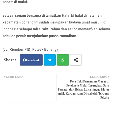
senam di mulai.
Selesai senam bersama di lanjutkan Halal bi halal di halaman
kecamatan bonang ini sudah merupakan budaya umat muslim di
indonesia sebagai tali sirahturahim dan saling memaafkan selama
sebulan penuh menjalankan puasa ramadhan.
(Jun/Sumber PID_Polsek Bonang)
Facebook
Twit
Wh
LEBIH LAMA
LEBIH BARU
Teka-Teki Penemuan Mayat di
ter
atsa
Polokarto Mulai Terungkap Satu
Persatu, dari Bekas Luka hingga Motor
milik Korban yang Dijual oleh Terduga
pp
Pelaku