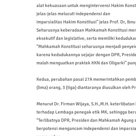
alat kekuasaan untuk mengintervensi Hakim Konst
jelas-jelas melucuti independensi dan
imparsialitas Hakim Konstitusi” jelas Prof. Dr, Ibn
Seharusnya keberadaan Mahkamah Konstitusi menj
eksekutif dan legislative, serta memiliki kedudu
“Mahkamah Konstitusi seharusnya menjadi penyeim
karena kedudukannya sejajar dengan DPR, Presi
malah menguatkan praktek KKN dan Oligarki” pungk
Kedua, perubahan pasal 27A memerintahkan pemb
(lima) orang, 3 (tiga) diantaranya diusulkan oleh
Menurut Dr. Firman Wijaya, S.H.,M.H. keterlibata
terhadap Lembaga penegak etik MK, sehingga bera
“Terlibatnya DPR, Presiden dan Mahkamah Agung s
berpotensi mengancam independensi dan imparsiali