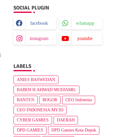
SOCIAL PLUGIN
facebook
whatsapp
instagram
youtube
K
LABELS
ANIES BASWEDAN
BABEH H.AHMAD MUDJAMIL
BANTEN
BOGOR
CEO Indonesia
CEO INDONESIA.MY.ID
CYBER GAMIES
DAERAH
DPD GAMIES
DPD Gamies Kota Depok