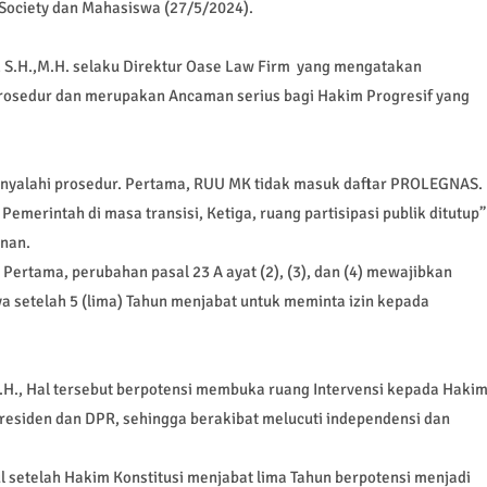
l Society dan Mahasiswa (27/5/2024).
, S.H.,M.H. selaku Direktur Oase Law Firm yang mengatakan
osedur dan merupakan Ancaman serius bagi Hakim Progresif yang
enyalahi prosedur. Pertama, RUU MK tidak masuk daftar PROLEGNAS.
merintah di masa transisi, Ketiga, ruang partisipasi publik ditutup”
unan.
Pertama, perubahan pasal 23 A ayat (2), (3), dan (4) mewajibkan
a setelah 5 (lima) Tahun menjabat untuk meminta izin kepada
M.H., Hal tersebut berpotensi membuka ruang Intervensi kepada Haki
esiden dan DPR, sehingga berakibat melucuti independensi dan
 setelah Hakim Konstitusi menjabat lima Tahun berpotensi menjadi