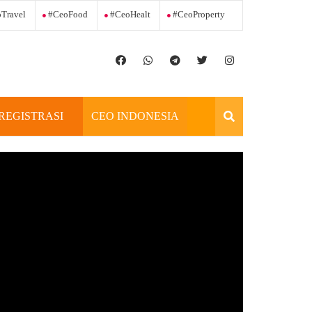
Travel
#ceoFood
#ceoHealt
#ceoProperty
REGISTRASI
CEO INDONESIA
OFFICIAL