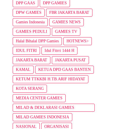
DPP GAAS
DPP GAMIES
DPW GAMIES
FBR JAKARTA BARAT
Gamies Indonesia
GAMIES NEWS
GAMIES PEDULI
GAMIES TV
Halal Bihalal DPP Gamies
HOTNEWS>
IDUL FITRI
Idul Fitrri 1444 H
JAKARTA BARAT
JAKARTA PUSAT
KAMAL
KETUA DPD GAAS BANTEN
KETUM TTKKBI H.TB.ARIF HIDAYAT
KOTA SERANG
MEDIA CENTER GAMIES
MILAD & DEKLARASI GAMIES
INDONESIA
MILAD GAMIES INDONESIA
NASIONAL
ORGANISASI