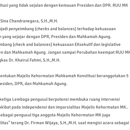
itusi yang tidak sejalan dengan kemauan Presiden dan DPR. RUU MK
u Sina Chandranegara, S.H.,M.H.
adi penyeimbang (checks and balances) terhadap kekuasaan
kan yang sejajar dengan DPR, Presiden dan Mahkamah Agung.
bang (check and balances) kekuasaan EKsekutif dan legislative
den dan Mahkamah Agung. Jangan sampai Perubahan keempat RUU M
as Dr. Khairul Fahmi, S.H.,M.H.
entukan Majelis Kehormatan Mahkamah Konstitusi beranggotakan 5
 Presiden, DPR, dan Mahkamah Agung.
n ketiga Lembaga pengusul berpotensi membuka ruang intervensi
kibat pada independensi dan imparsialitas Majelis Kehormatan MK..
ebagai pengusul tiga anggota Majelis Kehormatan MK juga
tas” terang Dr. Firman Wijaya, S.H.,M.H. saat mengisi acara sebagai