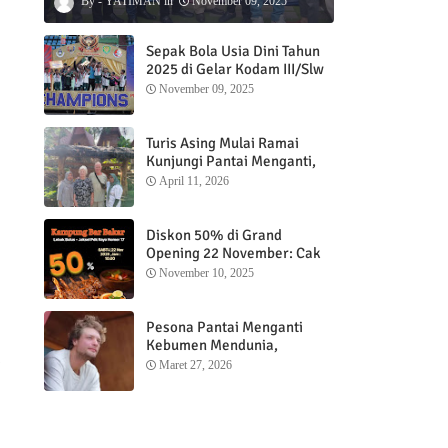
YATIMAN
November 09, 2025
Sepak Bola Usia Dini Tahun
2025 di Gelar Kodam III/Slw
November 09, 2025
Turis Asing Mulai Ramai
Kunjungi Pantai Menganti,
Nikmati Sunrise dan Sunset
April 11, 2026
dengan Menginap di
Menganti Cottage
Diskon 50% di Grand
Opening 22 November: Cak
Ofi Hadirkan Balungan Bakar
November 10, 2025
1 Kg yang Bikin Nagih”
Pesona Pantai Menganti
Kebumen Mendunia,
m
Wisatawan Mancanegara
Maret 27, 2026
Nikmati Sunrise hingga
Sunset dari Menganti
Cottage