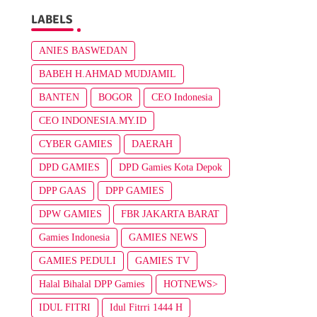
LABELS
ANIES BASWEDAN
BABEH H.AHMAD MUDJAMIL
BANTEN
BOGOR
CEO Indonesia
CEO INDONESIA.MY.ID
CYBER GAMIES
DAERAH
DPD GAMIES
DPD Gamies Kota Depok
DPP GAAS
DPP GAMIES
DPW GAMIES
FBR JAKARTA BARAT
Gamies Indonesia
GAMIES NEWS
GAMIES PEDULI
GAMIES TV
Halal Bihalal DPP Gamies
HOTNEWS>
IDUL FITRI
Idul Fitrri 1444 H