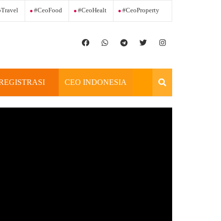
Travel
#ceoFood
#ceoHealt
#ceoProperty
REGISTRASI
CEO INDONESIA
OFFICIAL