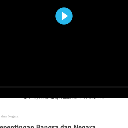
Klik Play Untuk Menyaksikan Online TV Nusantara
 dan Negara
epentingan Bangsa dan Negara