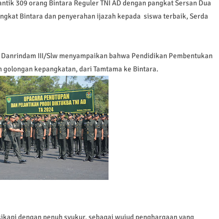
antik 309 orang Bintara Reguler TNI AD dengan pangkat Sersan Dua
ngkat Bintara dan penyerahan ijazah kepada siswa terbaik, Serda
n Danrindam III/Slw menyampaikan bahwa Pendidikan Pembentukan
ih golongan kepangkatan, dari Tamtama ke Bintara.
sikapi dengan penuh syukur, sebagai wujud penghargaan yang