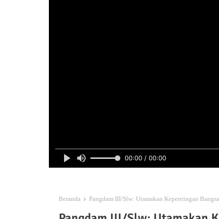
00:00 / 00:00
Beranda
Pangdam III/Slw: Utamakan Kepentingan Bangsa
Pangdam III/Slw: Utamakan K