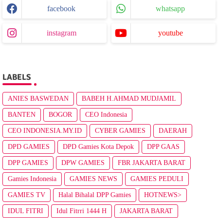
facebook
whatsapp
instagram
youtube
LABELS
ANIES BASWEDAN
BABEH H.AHMAD MUDJAMIL
BANTEN
BOGOR
CEO Indonesia
CEO INDONESIA.MY.ID
CYBER GAMIES
DAERAH
DPD GAMIES
DPD Gamies Kota Depok
DPP GAAS
DPP GAMIES
DPW GAMIES
FBR JAKARTA BARAT
Gamies Indonesia
GAMIES NEWS
GAMIES PEDULI
GAMIES TV
Halal Bihalal DPP Gamies
HOTNEWS>
IDUL FITRI
Idul Fitrri 1444 H
JAKARTA BARAT