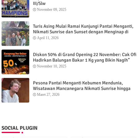
III/Slw
November 09, 2025
Turis Asing Mulai Ramai Kunjungi Pantai Menganti,
Nikmati Sunrise dan Sunset dengan Menginap di
Menganti Cottage
April 11, 2026
Diskon 50% di Grand Opening 22 November: Cak Ofi
Hadirkan Balungan Bakar 1 Kg yang Bikin Nagih”
November 10, 2025
Pesona Pantai Menganti Kebumen Mendunia,
Wisatawan Mancanegara Nikmati Sunrise hingga
Sunset dari Menganti Cottage
Maret 27, 2026
SOCIAL PLUGIN