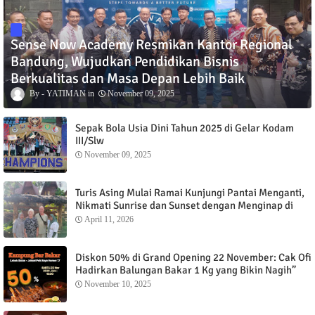
Sense Now Academy Resmikan Kantor Regional
Bandung, Wujudkan Pendidikan Bisnis
Berkualitas dan Masa Depan Lebih Baik
YATIMAN
November 09, 2025
Sepak Bola Usia Dini Tahun 2025 di Gelar Kodam
III/Slw
November 09, 2025
Turis Asing Mulai Ramai Kunjungi Pantai Menganti,
Nikmati Sunrise dan Sunset dengan Menginap di
Menganti Cottage
April 11, 2026
Diskon 50% di Grand Opening 22 November: Cak Ofi
Hadirkan Balungan Bakar 1 Kg yang Bikin Nagih”
November 10, 2025