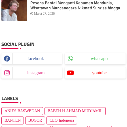
Pesona Pantai Menganti Kebumen Mendunia,
Wisatawan Mancanegara Nikmati Sunrise hingga
Sunset dari Menganti Cottage
Maret 27, 2026
SOCIAL PLUGIN
facebook
whatsapp
instagram
youtube
LABELS
ANIES BASWEDAN
BABEH H.AHMAD MUDJAMIL
BANTEN
BOGOR
CEO Indonesia