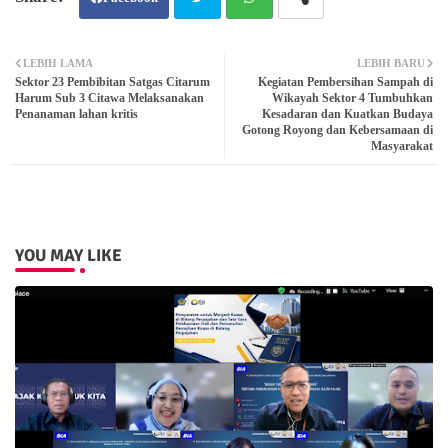
Twit
Wh
LEBIH LAMA
LEBIH BARU
Sektor 23 Pembibitan Satgas Citarum
Kegiatan Pembersihan Sampah di
ter
atsa
Harum Sub 3 Citawa Melaksanakan
Wikayah Sektor 4 Tumbuhkan
Penanaman lahan kritis
Kesadaran dan Kuatkan Budaya
Gotong Royong dan Kebersamaan di
pp
Masyarakat
YOU MAY LIKE