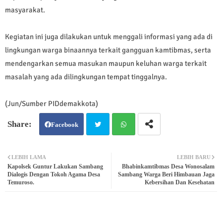
masyarakat.
Kegiatan ini juga dilakukan untuk menggali informasi yang ada di
lingkungan warga binaannya terkait gangguan kamtibmas, serta
mendengarkan semua masukan maupun keluhan warga terkait
masalah yang ada dilingkungan tempat tinggalnya.
(Jun/Sumber PIDdemakkota)
Facebook
Twit
Wh
LEBIH LAMA
LEBIH BARU
Kapolsek Guntur Lakukan Sambang
Bhabinkamtibmas Desa Wonosalam
ter
atsa
Dialogis Dengan Tokoh Agama Desa
Sambang Warga Beri Himbauan Jaga
Temuroso.
Kebersihan Dan Kesehatan
pp