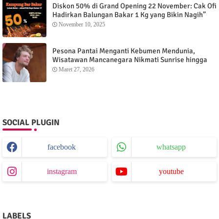
Diskon 50% di Grand Opening 22 November: Cak Ofi
Hadirkan Balungan Bakar 1 Kg yang Bikin Nagih”
November 10, 2025
Pesona Pantai Menganti Kebumen Mendunia,
Wisatawan Mancanegara Nikmati Sunrise hingga
Sunset dari Menganti Cottage
Maret 27, 2026
SOCIAL PLUGIN
facebook
whatsapp
instagram
youtube
LABELS