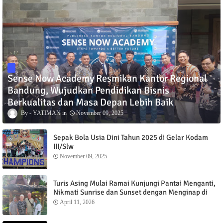
Sense Now Academy Resmikan Kantor Regional
Bandung, Wujudkan Pendidikan Bisnis
Berkualitas dan Masa Depan Lebih Baik
YATIMAN
November 09, 2025
Sepak Bola Usia Dini Tahun 2025 di Gelar Kodam
III/Slw
November 09, 2025
Turis Asing Mulai Ramai Kunjungi Pantai Menganti,
Nikmati Sunrise dan Sunset dengan Menginap di
Menganti Cottage
April 11, 2026