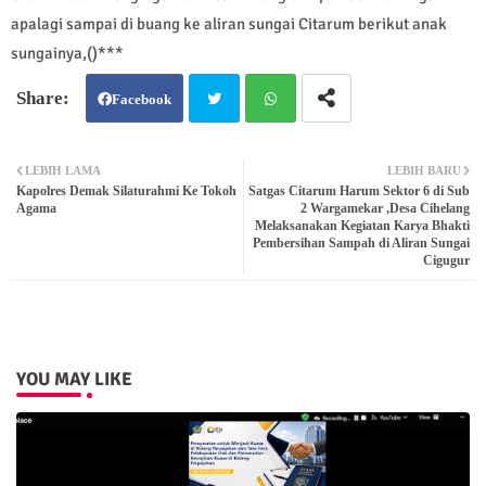
apalagi sampai di buang ke aliran sungai Citarum berikut anak
sungainya,()***
Facebook
Twit
Wh
LEBIH LAMA
LEBIH BARU
Kapolres Demak Silaturahmi Ke Tokoh
Satgas Citarum Harum Sektor 6 di Sub
ter
atsa
Agama
2 Wargamekar ,Desa Cihelang
Melaksanakan Kegiatan Karya Bhakti
Pembersihan Sampah di Aliran Sungai
pp
Cigugur
YOU MAY LIKE