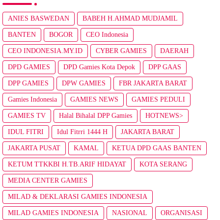
ANIES BASWEDAN
BABEH H.AHMAD MUDJAMIL
BANTEN
BOGOR
CEO Indonesia
CEO INDONESIA.MY.ID
CYBER GAMIES
DAERAH
DPD GAMIES
DPD Gamies Kota Depok
DPP GAAS
DPP GAMIES
DPW GAMIES
FBR JAKARTA BARAT
Gamies Indonesia
GAMIES NEWS
GAMIES PEDULI
GAMIES TV
Halal Bihalal DPP Gamies
HOTNEWS>
IDUL FITRI
Idul Fitrri 1444 H
JAKARTA BARAT
JAKARTA PUSAT
KAMAL
KETUA DPD GAAS BANTEN
KETUM TTKKBI H.TB.ARIF HIDAYAT
KOTA SERANG
MEDIA CENTER GAMIES
MILAD & DEKLARASI GAMIES INDONESIA
MILAD GAMIES INDONESIA
NASIONAL
ORGANISASI