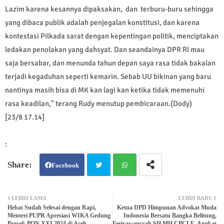
Lazim karena kesannya dipaksakan, dan terburu-buru sehingga
yang dibaca publik adalah penjegalan konstitusi, dan karena
kontestasi Pilkada sarat dengan kepentingan politik, menciptakan
ledakan penolakan yang dahsyat. Dan seandainya DPR RI mau
saja bersabar, dan menunda tahun depan saya rasa tidak bakalan
terjadi kegaduhan seperti kemarin. Sebab UU bikinan yang baru
nantinya masih bisa di MK kan lagi kan ketika tidak memenuhi
rasa keadilan," terang Rudy menutup pembicaraan.(Dody)
[23/8 17.14]
:
Facebook
Twit
Wh
LEBIH LAMA
LEBIH BARU
Hebat Sudah Selesai dengan Rapi,
Ketua DPD Himpunan Advokat Muda
ter
atsa
Menteri PUPR Apresiasi WIKA Gedung
Indonesia Bersatu Bangka Belitung,
Proyek PON XXI 2024 di Aceh
Feriyawansyah,SH,MH,CPCLE, Angkat