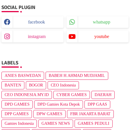
SOCIAL PLUGIN
facebook
whatsapp
instagram
youtube
LABELS
ANIES BASWEDAN
BABEH H.AHMAD MUDJAMIL
BANTEN
BOGOR
CEO Indonesia
CEO INDONESIA.MY.ID
CYBER GAMIES
DAERAH
DPD GAMIES
DPD Gamies Kota Depok
DPP GAAS
DPP GAMIES
DPW GAMIES
FBR JAKARTA BARAT
Gamies Indonesia
GAMIES NEWS
GAMIES PEDULI