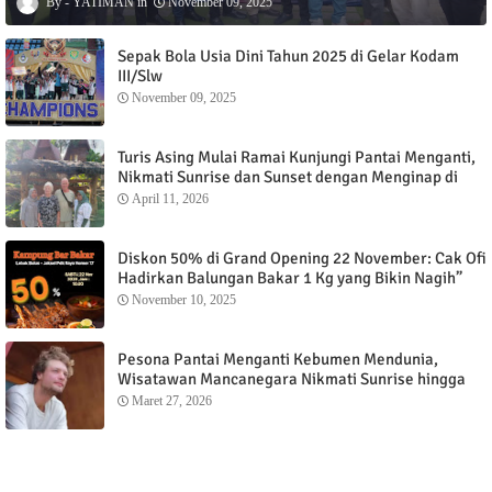
YATIMAN
November 09, 2025
Sepak Bola Usia Dini Tahun 2025 di Gelar Kodam
III/Slw
November 09, 2025
Turis Asing Mulai Ramai Kunjungi Pantai Menganti,
Nikmati Sunrise dan Sunset dengan Menginap di
Menganti Cottage
April 11, 2026
Diskon 50% di Grand Opening 22 November: Cak Ofi
Hadirkan Balungan Bakar 1 Kg yang Bikin Nagih”
November 10, 2025
Pesona Pantai Menganti Kebumen Mendunia,
Wisatawan Mancanegara Nikmati Sunrise hingga
Sunset dari Menganti Cottage
Maret 27, 2026