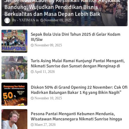
Sense Now Academy Resmikan Kantor Regional
Bandung, Wujudkan Pendidikan Bisnis
Berkualitas dan Masa Depan Lebih Baik
YATIMAN
November 09, 2025
Sepak Bola Usia Dini Tahun 2025 di Gelar Kodam
III/Slw
November 09, 2025
Turis Asing Mulai Ramai Kunjungi Pantai Menganti,
Nikmati Sunrise dan Sunset dengan Menginap di
Menganti Cottage
April 11, 2026
Diskon 50% di Grand Opening 22 November: Cak Ofi
Hadirkan Balungan Bakar 1 Kg yang Bikin Nagih”
November 10, 2025
Pesona Pantai Menganti Kebumen Mendunia,
Wisatawan Mancanegara Nikmati Sunrise hingga
Sunset dari Menganti Cottage
Maret 27, 2026