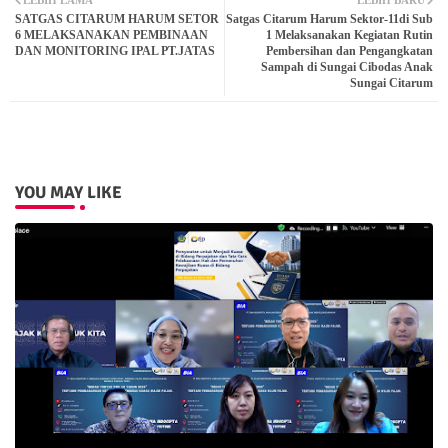
LEBIH LAMA
LEBIH BARU
SATGAS CITARUM HARUM SETOR
Satgas Citarum Harum Sektor-11di Sub
ter
atsa
6 MELAKSANAKAN PEMBINAAN
1 Melaksanakan Kegiatan Rutin
DAN MONITORING IPAL PT.JATAS
Pembersihan dan Pengangkatan
Sampah di Sungai Cibodas Anak
pp
Sungai Citarum
YOU MAY LIKE