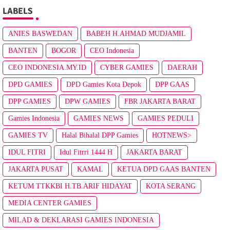
LABELS
ANIES BASWEDAN
BABEH H.AHMAD MUDJAMIL
BANTEN
BOGOR
CEO Indonesia
CEO INDONESIA.MY.ID
CYBER GAMIES
DAERAH
DPD GAMIES
DPD Gamies Kota Depok
DPP GAAS
DPP GAMIES
DPW GAMIES
FBR JAKARTA BARAT
Gamies Indonesia
GAMIES NEWS
GAMIES PEDULI
GAMIES TV
Halal Bihalal DPP Gamies
HOTNEWS>
IDUL FITRI
Idul Fitrri 1444 H
JAKARTA BARAT
JAKARTA PUSAT
KAMAL
KETUA DPD GAAS BANTEN
KETUM TTKKBI H.TB.ARIF HIDAYAT
KOTA SERANG
MEDIA CENTER GAMIES
MILAD & DEKLARASI GAMIES INDONESIA