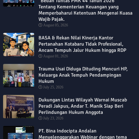
“Bedah Tuntas PMK 44 Tahun 2026”
Tentang Kementerian Keuangan yang
Memperbaharui Ketentuan Mengenai Kuasa
Wajib Pajak.
August 05, 2026
BASA & Rekan Nilai Kinerja Kantor
Pertanahan Kotabaru Tidak Profesional,
Ancam Tempuh Jalur Hukum hingga RDP
August 01, 2026
Trauma Usai Diduga Dituding Mencuri HP,
Keluarga Anak Tempuh Pendampingan
Hukum
July 25, 2026
Dukungan Lintas Wilayah Warnai Muscab
Peradi Jakpus, Andar T. Manik Siap Beri
Perlindungan Hukum Anggota
July 23, 2026
PT. Bina Indocipta Andalan
Menyelenggarakan Webinar dengan tema