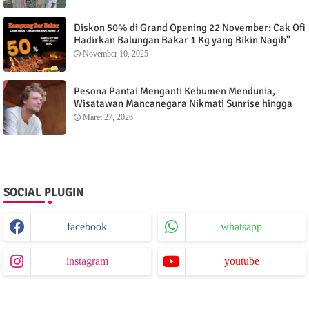
Diskon 50% di Grand Opening 22 November: Cak Ofi
Hadirkan Balungan Bakar 1 Kg yang Bikin Nagih”
November 10, 2025
Pesona Pantai Menganti Kebumen Mendunia,
Wisatawan Mancanegara Nikmati Sunrise hingga
Sunset dari Menganti Cottage
Maret 27, 2026
SOCIAL PLUGIN
facebook
whatsapp
instagram
youtube