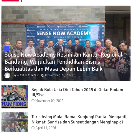
Sense Now Academy Resmikan Kantor Regional
Bandung, Wujudkan Pendidikan Bisnis
Berkualitas dan Masa Depan Lebih Baik
YATIMAN
November 09, 2025
Sepak Bola Usia Dini Tahun 2025 di Gelar Kodam
III/Slw
November 09, 2025
Turis Asing Mulai Ramai Kunjungi Pantai Menganti,
Nikmati Sunrise dan Sunset dengan Menginap di
Menganti Cottage
April 11, 2026