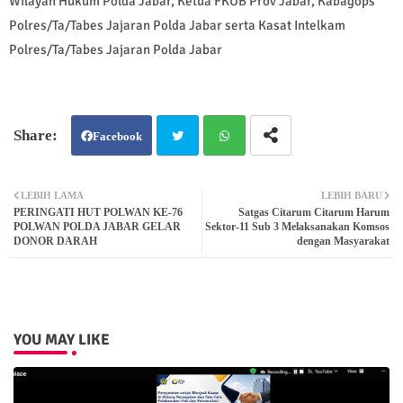
Wilayah Hukum Polda Jabar, Ketua FKUB Prov Jabar, Kabagops
Polres/Ta/Tabes Jajaran Polda Jabar serta Kasat Intelkam
Polres/Ta/Tabes Jajaran Polda Jabar
Facebook
Twit
Wh
LEBIH LAMA
LEBIH BARU
PERINGATI HUT POLWAN KE-76
Satgas Citarum Citarum Harum
ter
atsa
POLWAN POLDA JABAR GELAR
Sektor-11 Sub 3 Melaksanakan Komsos
DONOR DARAH
dengan Masyarakat
pp
YOU MAY LIKE