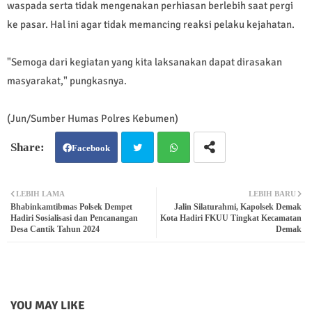
waspada serta tidak mengenakan perhiasan berlebih saat pergi
ke pasar. Hal ini agar tidak memancing reaksi pelaku kejahatan.
"Semoga dari kegiatan yang kita laksanakan dapat dirasakan
masyarakat," pungkasnya.
(Jun/Sumber Humas Polres Kebumen)
Facebook
Twit
Wh
LEBIH LAMA
LEBIH BARU
Bhabinkamtibmas Polsek Dempet
Jalin Silaturahmi, Kapolsek Demak
ter
atsa
Hadiri Sosialisasi dan Pencanangan
Kota Hadiri FKUU Tingkat Kecamatan
Desa Cantik Tahun 2024
Demak
pp
YOU MAY LIKE