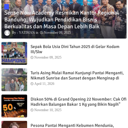
Sense Now Academy Resmikan Kantor Regional
Bandung, Wujudkan Pendidikan Bisnis
Berkualitas dan Masa Depan Lebih Baik
YATIMAN
November 09, 2025
Sepak Bola Usia Dini Tahun 2025 di Gelar Kodam
III/Slw
November 09, 2025
Turis Asing Mulai Ramai Kunjungi Pantai Menganti,
Nikmati Sunrise dan Sunset dengan Menginap di
Menganti Cottage
April 11, 2026
Diskon 50% di Grand Opening 22 November: Cak Ofi
Hadirkan Balungan Bakar 1 Kg yang Bikin Nagih”
November 10, 2025
Pesona Pantai Menganti Kebumen Mendunia,