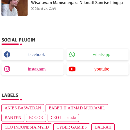
Wisatawan Mancanegara Nikmati Sunrise hingga
Sunset dari Menganti Cottage
Maret 27, 2026
SOCIAL PLUGIN
facebook
whatsapp
instagram
youtube
LABELS
ANIES BASWEDAN
BABEH H.AHMAD MUDJAMIL
BANTEN
BOGOR
CEO Indonesia
CEO INDONESIA.MY.ID
CYBER GAMIES
DAERAH