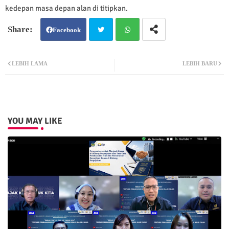
kedepan masa depan alan di titipkan.
Facebook
Twit
Wh
LEBIH LAMA
LEBIH BARU
ter
atsa
pp
YOU MAY LIKE