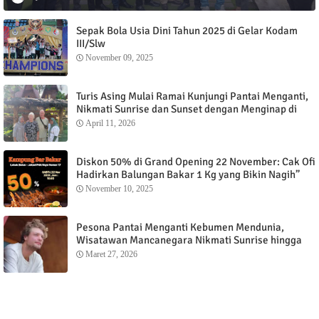
Sepak Bola Usia Dini Tahun 2025 di Gelar Kodam
III/Slw
November 09, 2025
Turis Asing Mulai Ramai Kunjungi Pantai Menganti,
Nikmati Sunrise dan Sunset dengan Menginap di
Menganti Cottage
April 11, 2026
Diskon 50% di Grand Opening 22 November: Cak Ofi
Hadirkan Balungan Bakar 1 Kg yang Bikin Nagih”
November 10, 2025
Pesona Pantai Menganti Kebumen Mendunia,
Wisatawan Mancanegara Nikmati Sunrise hingga
Sunset dari Menganti Cottage
Maret 27, 2026