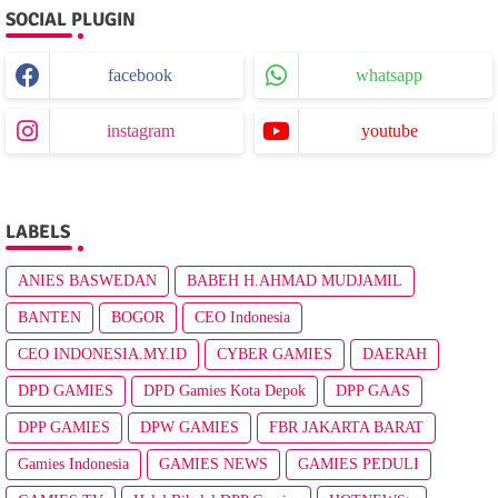
SOCIAL PLUGIN
facebook
whatsapp
instagram
youtube
LABELS
ANIES BASWEDAN
BABEH H.AHMAD MUDJAMIL
BANTEN
BOGOR
CEO Indonesia
CEO INDONESIA.MY.ID
CYBER GAMIES
DAERAH
DPD GAMIES
DPD Gamies Kota Depok
DPP GAAS
DPP GAMIES
DPW GAMIES
FBR JAKARTA BARAT
Gamies Indonesia
GAMIES NEWS
GAMIES PEDULI