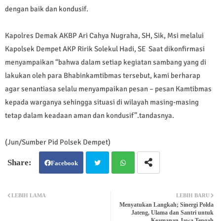
dengan baik dan kondusif.
Kapolres Demak AKBP Ari Cahya Nugraha, SH, Sik, Msi melalui
Kapolsek Dempet AKP Ririk Solekul Hadi, SE Saat dikonfirmasi
menyampaikan “bahwa dalam setiap kegiatan sambang yang di
lakukan oleh para Bhabinkamtibmas tersebut, kami berharap
agar senantiasa selalu menyampaikan pesan – pesan Kamtibmas
kepada warganya sehingga situasi di wilayah masing-masing
tetap dalam keadaan aman dan kondusif”.tandasnya.
(Jun/Sumber Pid Polsek Dempet)
Facebook
Twit
Wh
LEBIH LAMA
LEBIH BARU
Menyatukan Langkah; Sinergi Polda
ter
atsa
Jateng, Ulama dan Santri untuk
Keamanan Jawa Tengah