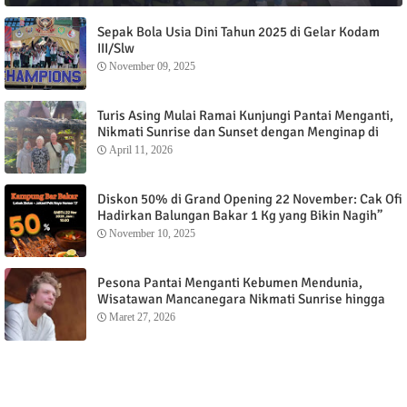
Sepak Bola Usia Dini Tahun 2025 di Gelar Kodam
III/Slw
November 09, 2025
Turis Asing Mulai Ramai Kunjungi Pantai Menganti,
Nikmati Sunrise dan Sunset dengan Menginap di
Menganti Cottage
April 11, 2026
Diskon 50% di Grand Opening 22 November: Cak Ofi
Hadirkan Balungan Bakar 1 Kg yang Bikin Nagih”
November 10, 2025
Pesona Pantai Menganti Kebumen Mendunia,
Wisatawan Mancanegara Nikmati Sunrise hingga
Sunset dari Menganti Cottage
Maret 27, 2026