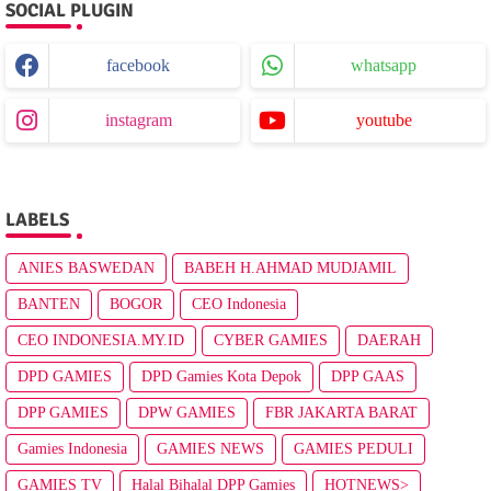
SOCIAL PLUGIN
facebook
whatsapp
instagram
youtube
LABELS
ANIES BASWEDAN
BABEH H.AHMAD MUDJAMIL
BANTEN
BOGOR
CEO Indonesia
CEO INDONESIA.MY.ID
CYBER GAMIES
DAERAH
DPD GAMIES
DPD Gamies Kota Depok
DPP GAAS
DPP GAMIES
DPW GAMIES
FBR JAKARTA BARAT
Gamies Indonesia
GAMIES NEWS
GAMIES PEDULI
GAMIES TV
Halal Bihalal DPP Gamies
HOTNEWS>