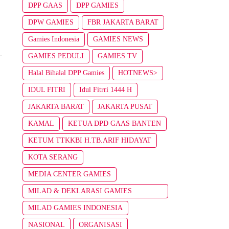
DPP GAAS
DPP GAMIES
DPW GAMIES
FBR JAKARTA BARAT
Gamies Indonesia
GAMIES NEWS
GAMIES PEDULI
GAMIES TV
Halal Bihalal DPP Gamies
HOTNEWS>
IDUL FITRI
Idul Fitrri 1444 H
JAKARTA BARAT
JAKARTA PUSAT
KAMAL
KETUA DPD GAAS BANTEN
KETUM TTKKBI H.TB.ARIF HIDAYAT
KOTA SERANG
MEDIA CENTER GAMIES
MILAD & DEKLARASI GAMIES
INDONESIA
MILAD GAMIES INDONESIA
NASIONAL
ORGANISASI