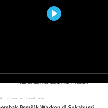
Klik Play Untuk Menyaksikan Online TV Nusantara
rkop di Sukabumi Dibekuk Polisi
enembak Pemilik Warkop di Sukabumi