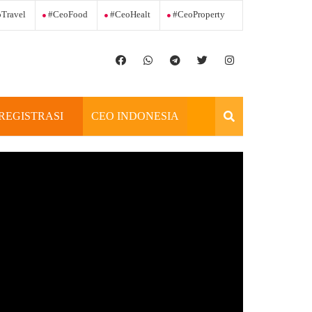
Travel
#ceoFood
#ceoHealt
#ceoProperty
REGISTRASI
CEO INDONESIA
OFFICIAL