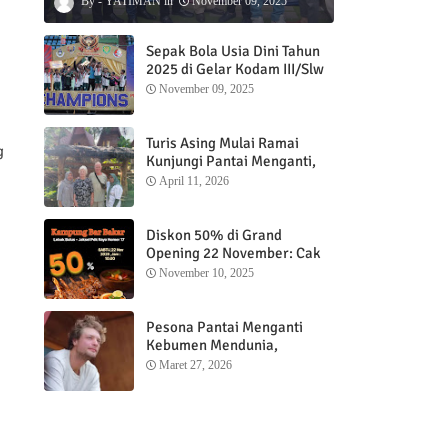
YATIMAN
November 09, 2025
Sepak Bola Usia Dini Tahun
2025 di Gelar Kodam III/Slw
November 09, 2025
Turis Asing Mulai Ramai
g
Kunjungi Pantai Menganti,
Nikmati Sunrise dan Sunset
April 11, 2026
dengan Menginap di
Menganti Cottage
Diskon 50% di Grand
Opening 22 November: Cak
Ofi Hadirkan Balungan Bakar
November 10, 2025
1 Kg yang Bikin Nagih”
Pesona Pantai Menganti
Kebumen Mendunia,
Wisatawan Mancanegara
Maret 27, 2026
Nikmati Sunrise hingga
Sunset dari Menganti
Cottage