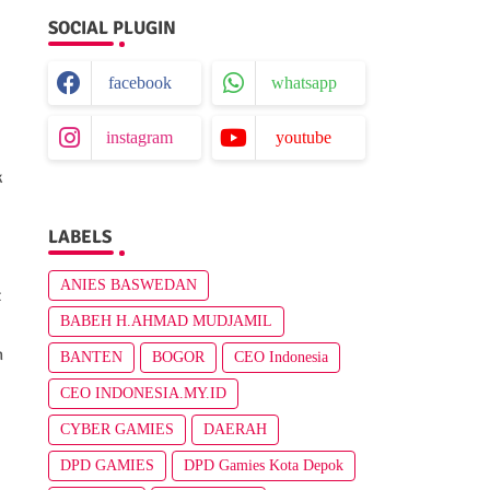
SOCIAL PLUGIN
facebook
whatsapp
instagram
youtube
k
LABELS
ANIES BASWEDAN
t
BABEH H.AHMAD MUDJAMIL
n
BANTEN
BOGOR
CEO Indonesia
CEO INDONESIA.MY.ID
CYBER GAMIES
DAERAH
DPD GAMIES
DPD Gamies Kota Depok