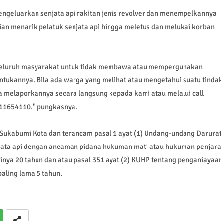
engeluarkan senjata api rakitan jenis revolver dan menempelkannya
an menarik pelatuk senjata api hingga meletus dan melukai korban
 seluruh masyarakat untuk tidak membawa atau mempergunakan
ntukannya. Bila ada warga yang melihat atau mengetahui suatu tinda
 melaporkannya secara langsung kepada kami atau melalui call
811654110." pungkasnya.
s Sukabumi Kota dan terancam pasal 1 ayat (1) Undang-undang Darura
jata api dengan ancaman pidana hukuman mati atau hukuman penjara
inya 20 tahun dan atau pasal 351 ayat (2) KUHP tentang penganiayaa
aling lama 5 tahun.