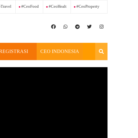
Travel
#ceoFood
#ceoHealt
#ceoProperty
REGISTRASI
CEO INDONESIA
OFFICIAL