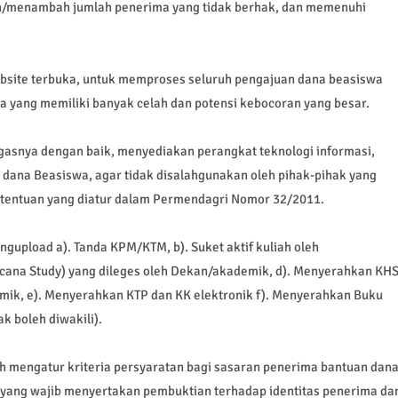
an/menambah jumlah penerima yang tidak berhak, dan memenuhi
site terbuka, untuk memproses seluruh pengajuan dana beasiswa
yang memiliki banyak celah dan potensi kebocoran yang besar.
gasnya dengan baik, menyediakan perangkat teknologi informasi,
dana Beasiswa, agar tidak disalahgunakan oleh pihak-pihak yang
ketentuan yang diatur dalam Permendagri Nomor 32/2011.
gupload a). Tanda KPM/KTM, b). Suket aktif kuliah oleh
cana Study) yang dileges oleh Dekan/akademik, d). Menyerahkan KH
emik, e). Menyerahkan KTP dan KK elektronik f). Menyerahkan Buku
 boleh diwakili).
ah mengatur kriteria persyaratan bagi sasaran penerima bantuan dan
ang wajib menyertakan pembuktian terhadap identitas penerima da