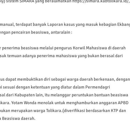
y) sistem SIMARA yang beralamatkan https://simara.kabtolikara.id/,
a manual, terdapat banyak Laporan kasus yang masuk kebagian Ekban
engan pencairan beasiswa, antaralain :
tar penerima beasiswa melalui pengurus Korwil Mahasiswa di daerah
asuk temuan adanya penerima mahasiswa yang bukan berasal dari
rus dapat membuktikan diri sebagai warga daerah berkenaan, dengan
ini sesuai dengan ketentuan yang diatur dalam Permendagri
al dari Kabupaten lain, itu melanggar peruntukan bantuan beasiswa
ikara. Yotam Wonda menolak untuk menghamburkan anggaran APBD
bukan merupakan warga Tolikara.(diverifikasi berdasarkan KTP dan
a Beasiswa daerah.