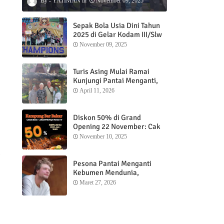
YATIMAN
November 09, 2025
Sepak Bola Usia Dini Tahun
2025 di Gelar Kodam III/Slw
November 09, 2025
Turis Asing Mulai Ramai
Kunjungi Pantai Menganti,
Nikmati Sunrise dan Sunset
April 11, 2026
dengan Menginap di
Menganti Cottage
Diskon 50% di Grand
Opening 22 November: Cak
Ofi Hadirkan Balungan Bakar
November 10, 2025
1 Kg yang Bikin Nagih”
g
Pesona Pantai Menganti
Kebumen Mendunia,
Wisatawan Mancanegara
Maret 27, 2026
Nikmati Sunrise hingga
Sunset dari Menganti
Cottage