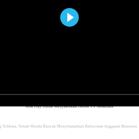
Klik Play Untuk Menyaksikan Online TV Nusantara
ang Tolikara, Yotam Wonda Banyak Menyelamatkan Kebocoran Anggaran Beasiswa