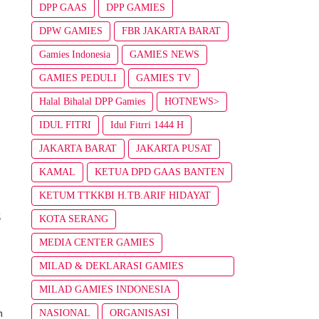
DPP GAAS
DPP GAMIES
DPW GAMIES
FBR JAKARTA BARAT
Gamies Indonesia
GAMIES NEWS
GAMIES PEDULI
GAMIES TV
Halal Bihalal DPP Gamies
HOTNEWS>
IDUL FITRI
Idul Fitrri 1444 H
JAKARTA BARAT
JAKARTA PUSAT
KAMAL
KETUA DPD GAAS BANTEN
KETUM TTKKBI H.TB.ARIF HIDAYAT
S
KOTA SERANG
MEDIA CENTER GAMIES
MILAD & DEKLARASI GAMIES
INDONESIA
MILAD GAMIES INDONESIA
a
n
NASIONAL
ORGANISASI