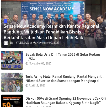
Sense Now Academy Resmikan Kantor Regional
Bandung, Wujudkan Pendidikan Bisnis
Berkualitas dan Masa Depan Lebih Baik
YATIMAN
November 09, 2025
Sepak Bola Usia Dini Tahun 2025 di Gelar Kodam
III/Slw
November 09, 2025
Turis Asing Mulai Ramai Kunjungi Pantai Menganti,
Nikmati Sunrise dan Sunset dengan Menginap di
Menganti Cottage
April 11, 2026
Diskon 50% di Grand Opening 22 November: Cak Ofi
Hadirkan Balungan Bakar 1 Kg yang Bikin Nagih”