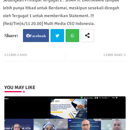
Sedangkan Prinsipal Tergugat 2 : SHAM K. DARYANANI tampak
lebih punya Itikad untuk Berdamai, meskipun sesekali dicegah
oleh Tergugat 1 untuk memberikan Statement..!!!
(Red/Tim)4/11 20.00] Multi Media CEO Indonesia.
Facebook
Twit
Wh
LEBIH LAMA
LEBIH BARU
ter
atsa
pp
YOU MAY LIKE