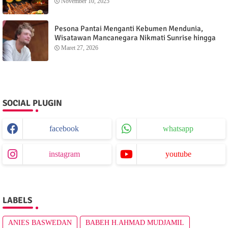
November 10, 2025
Pesona Pantai Menganti Kebumen Mendunia,
Wisatawan Mancanegara Nikmati Sunrise hingga
Sunset dari Menganti Cottage
Maret 27, 2026
SOCIAL PLUGIN
facebook
whatsapp
instagram
youtube
LABELS
ANIES BASWEDAN
BABEH H.AHMAD MUDJAMIL