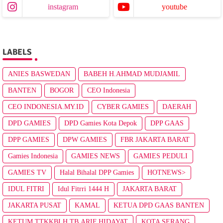
instagram
youtube
LABELS
ANIES BASWEDAN
BABEH H.AHMAD MUDJAMIL
BANTEN
BOGOR
CEO Indonesia
CEO INDONESIA.MY.ID
CYBER GAMIES
DAERAH
DPD GAMIES
DPD Gamies Kota Depok
DPP GAAS
DPP GAMIES
DPW GAMIES
FBR JAKARTA BARAT
Gamies Indonesia
GAMIES NEWS
GAMIES PEDULI
GAMIES TV
Halal Bihalal DPP Gamies
HOTNEWS>
IDUL FITRI
Idul Fitrri 1444 H
JAKARTA BARAT
JAKARTA PUSAT
KAMAL
KETUA DPD GAAS BANTEN
KETUM TTKKBI H.TB.ARIF HIDAYAT
KOTA SERANG