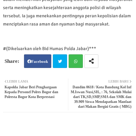
serta meningkatkan kesejahteraan anggota polisi di wilayah
tersebut. Ia juga menekankan pentingnya peran kepolisian dalam
menciptakan rasa aman dan nyaman bagi masyarakat.
#(Dikeluarkan oleh Bid Humas Polda Jabar)***
Facebook
Twit
Wh
LEBIH LAMA
LEBIH BARU
Kapolda Jabar Beri Penghargaan
Dandim 0618 / Kota Bandung Kol Inf
ter
atsa
Kepada Personel Polres Bogor dan
M.Iswan Nusi,SH., : 76, Sekolah Mulai
Polresta Bogor Kota Berprestasi
dari TK,SD,SMP,SMA dan SMK dan
39.909 Siswa Mendapatkan Manfaat
pp
dari Makan Bergizi Gratis ( MBG)