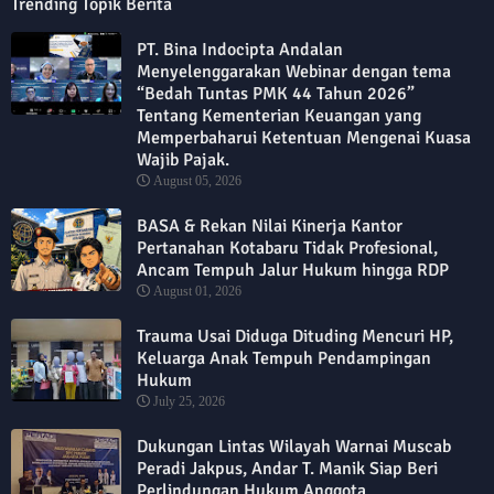
Trending Topik Berita
PT. Bina Indocipta Andalan
Menyelenggarakan Webinar dengan tema
“Bedah Tuntas PMK 44 Tahun 2026”
Tentang Kementerian Keuangan yang
Memperbaharui Ketentuan Mengenai Kuasa
Wajib Pajak.
August 05, 2026
BASA & Rekan Nilai Kinerja Kantor
Pertanahan Kotabaru Tidak Profesional,
Ancam Tempuh Jalur Hukum hingga RDP
August 01, 2026
Trauma Usai Diduga Dituding Mencuri HP,
Keluarga Anak Tempuh Pendampingan
Hukum
July 25, 2026
Dukungan Lintas Wilayah Warnai Muscab
Peradi Jakpus, Andar T. Manik Siap Beri
Perlindungan Hukum Anggota