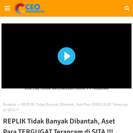
Klik Play Untuk Menyaksikan Online TV Nusantara
Beranda
REPLIK Tidak Banyak Dibantah, Aset Para TERGUGAT Terancam
di SITA !!!
REPLIK Tidak Banyak Dibantah, Aset
Para TERGUGAT Terancam di SITA !!!