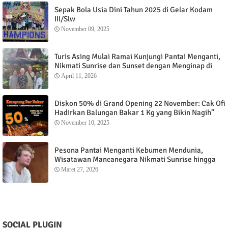
Sepak Bola Usia Dini Tahun 2025 di Gelar Kodam
III/Slw
November 09, 2025
Turis Asing Mulai Ramai Kunjungi Pantai Menganti,
Nikmati Sunrise dan Sunset dengan Menginap di
Menganti Cottage
April 11, 2026
Diskon 50% di Grand Opening 22 November: Cak Ofi
Hadirkan Balungan Bakar 1 Kg yang Bikin Nagih”
November 10, 2025
Pesona Pantai Menganti Kebumen Mendunia,
Wisatawan Mancanegara Nikmati Sunrise hingga
Sunset dari Menganti Cottage
Maret 27, 2026
SOCIAL PLUGIN