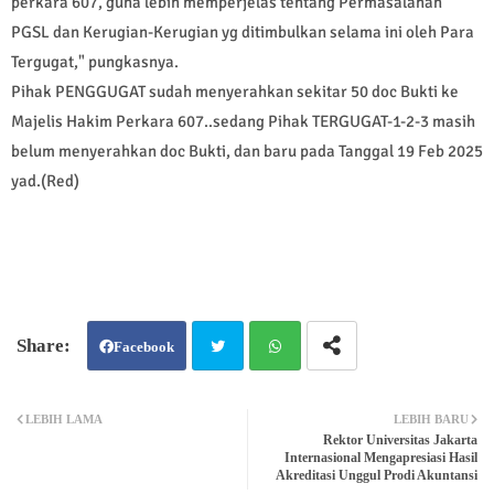
perkara 607, guna lebih memperjelas tentang Permasalahan
PGSL dan Kerugian-Kerugian yg ditimbulkan selama ini oleh Para
Tergugat," pungkasnya.
Pihak PENGGUGAT sudah menyerahkan sekitar 50 doc Bukti ke
Majelis Hakim Perkara 607..sedang Pihak TERGUGAT-1-2-3 masih
belum menyerahkan doc Bukti, dan baru pada Tanggal 19 Feb 2025
yad.(Red)
Facebook
Twit
Wh
LEBIH LAMA
LEBIH BARU
Rektor Universitas Jakarta
ter
atsa
Internasional Mengapresiasi Hasil
Akreditasi Unggul Prodi Akuntansi