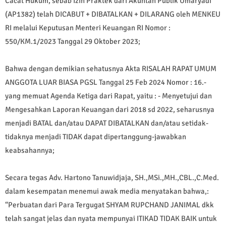
Cacat Hukum, sebab Izin Praktek dari Akuntan Publik Umaryadi
(AP1382) telah DICABUT + DIBATALKAN + DILARANG oleh MENKEU
RI melalui Keputusan Menteri Keuangan RI Nomor :
550/KM.1/2023 Tanggal 29 Oktober 2023;
Bahwa dengan demikian sehatusnya Akta RISALAH RAPAT UMUM
ANGGOTA LUAR BIASA PGSL Tanggal 25 Feb 2024 Nomor : 16.-
yang memuat Agenda Ketiga dari Rapat, yaitu : - Menyetujui dan
Mengesahkan Laporan Keuangan dari 2018 sd 2022, seharusnya
menjadi BATAL dan/atau DAPAT DIBATALKAN dan/atau setidak-
tidaknya menjadi TIDAK dapat dipertanggung-jawabkan
keabsahannya;
Secara tegas Adv. Hartono Tanuwidjaja, SH.,MSi.,MH.,CBL.,C.Med.
dalam kesempatan menemui awak media menyatakan bahwa,:
“Perbuatan dari Para Tergugat SHYAM RUPCHAND JANIMAL dkk
telah sangat jelas dan nyata mempunyai ITIKAD TIDAK BAIK untuk