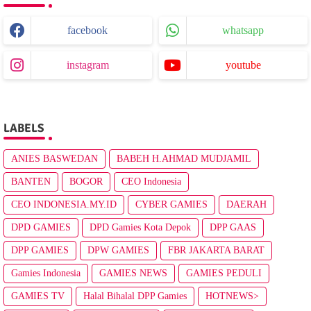
facebook
whatsapp
instagram
youtube
LABELS
ANIES BASWEDAN
BABEH H.AHMAD MUDJAMIL
BANTEN
BOGOR
CEO Indonesia
CEO INDONESIA.MY.ID
CYBER GAMIES
DAERAH
DPD GAMIES
DPD Gamies Kota Depok
DPP GAAS
DPP GAMIES
DPW GAMIES
FBR JAKARTA BARAT
Gamies Indonesia
GAMIES NEWS
GAMIES PEDULI
GAMIES TV
Halal Bihalal DPP Gamies
HOTNEWS>