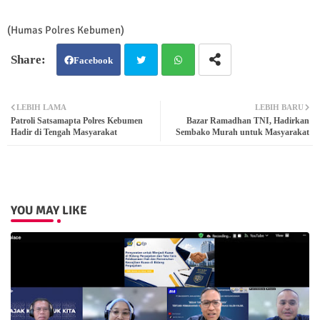
(Humas Polres Kebumen)
Facebook
Twit
Wh
LEBIH LAMA
LEBIH BARU
Patroli Satsamapta Polres Kebumen
Bazar Ramadhan TNI, Hadirkan
ter
atsa
Hadir di Tengah Masyarakat
Sembako Murah untuk Masyarakat
pp
YOU MAY LIKE